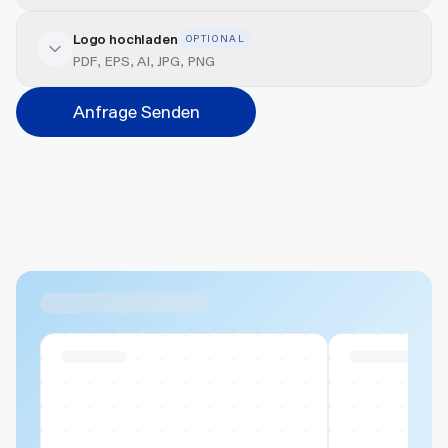
Logo hochladen
OPTIONAL
Veredelung hinzufügen
PDF, EPS, AI, JPG, PNG
Position
Anfrage Senden
Bitte wählen...
Abbrechen
Hinzufügen
Datei hierher ziehen oder
durchsuchen
Max. 20MB pro Datei
Ähnliche Produkte
Swiss Stock
Swiss Stock