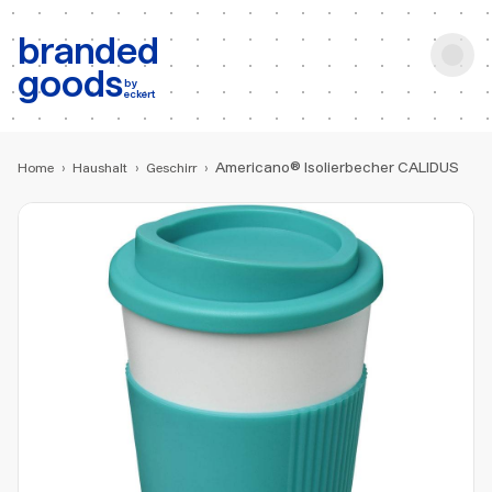
b:
Produktsuche
branded
goods
by
eckert
Americano® Isolierbecher CALIDUS
Home
›
Haushalt
›
Geschirr
›