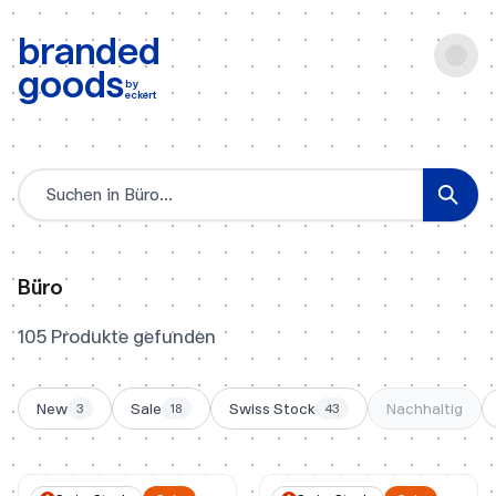
b:
Produktsuche
branded
goods
by
eckert
Produktsuche
Büro
105 Produkte gefunden
New
Sale
Swiss Stock
Nachhaltig
3
18
43