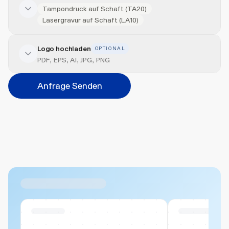
Tampondruck auf Schaft (TA20)
Lasergravur auf Schaft (LA10)
Logo hochladen
OPTIONAL
Veredelung hinzufügen
PDF, EPS, AI, JPG, PNG
Veredelungsart
Anfrage Senden
Abbrechen
Hinzufügen
Datei hierher ziehen oder
durchsuchen
Max. 20MB pro Datei
Ähnliche Produkte
Swiss Stock
Swiss Stock