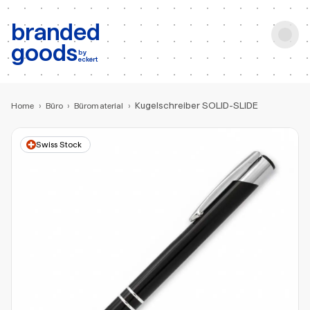
b:
Produktsuche
branded
goods
by
eckert
Kugelschreiber SOLID-SLIDE
Home
›
Büro
›
Büromaterial
›
Swiss Stock