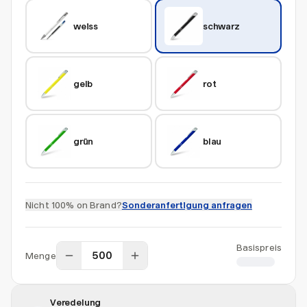
weiss
schwarz
gelb
rot
grün
blau
Nicht 100% on Brand?
Sonderanfertigung anfragen
Basispreis
Menge
CHF 0.55
Veredelung