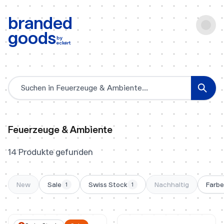
b:
Produktsuche
branded
goods
by
eckert
Produktsuche
Feuerzeuge & Ambiente
14 Produkte gefunden
New
Sale
Swiss Stock
Nachhaltig
Farbe
1
1