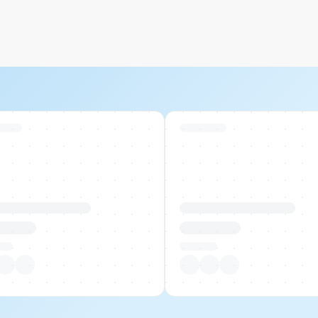
 Stock
Swiss Stock
uktname Beispiel
Produktname Beispiel
 00.00
CHF 00.00
tück
Pro Stück