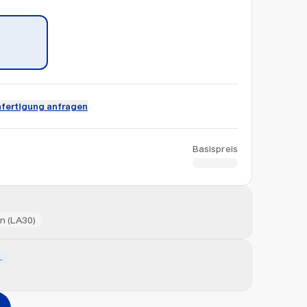
fertigung anfragen
Basispreis
CHF 13.00
n (LA30)
L