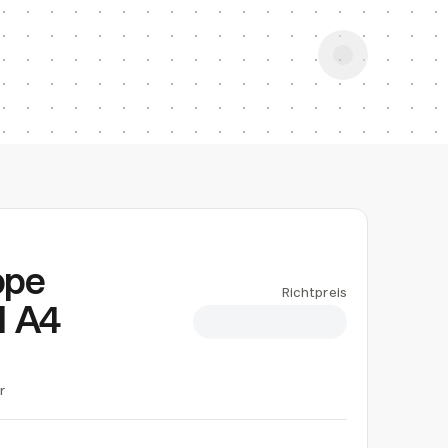
ppe
Richtpreis
 A4
CHF 13.00
r