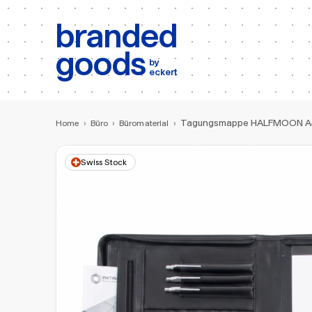
b:
Produktsuche
branded
goods
by
eckert
Tagungsmappe HALFMOON A
Home
›
Büro
›
Büromaterial
›
Swiss Stock