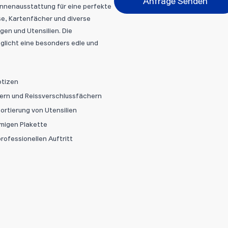
Anfrage Senden
nnenausstattung für eine perfekte
se, Kartenfächer und diverse
gen und Utensilien. Die
Abbrechen
glicht eine besonders edle und
Datei hi
otizen
hern und Reissverschlussfächern
Sortierung von Utensilien
rmigen Plakette
rofessionellen Auftritt