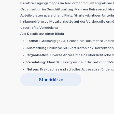
Beliebte Tagungsmappe im A4-Format mit umfangreicher I
Organisation im Geschäftsalltag. Mehrere Reissverschlüs
Abteile bieten ausreichend Platz für alle wichtigen Unterla
halbmondförmige Metallplakette auf der Vorderseite ermö
dauerhafte Veredelung.
Alle Details auf einen Blick:
Format:
Grosszügige A4-Grösse für Dokumente und N
Ausstattung:
Inklusive 50-Blatt Karoblock, Kartenfäc
Organisation:
Diverse Abteile für eine übersichtliche 
Veredelung:
Ideal für Lasergravur auf der halbmondfö
Nutzen:
Praktisches und stilvolles Accessoire für den p
Standskizze