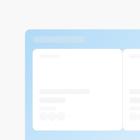
Ähnliche Produkte
Swiss Stock
Swiss
Produktname Beispiel
Prod
CHF 00.00
CHF
Pro Stück
Pro S