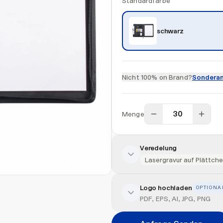
Standardfarbe
schwarz
Nicht 100% on Brand?
Sonderan
Menge
Veredelung
Lasergravur auf Plättche
Logo hochladen
OPTIONA
Veredelung hinzufügen
PDF, EPS, AI, JPG, PNG
Veredelungsart