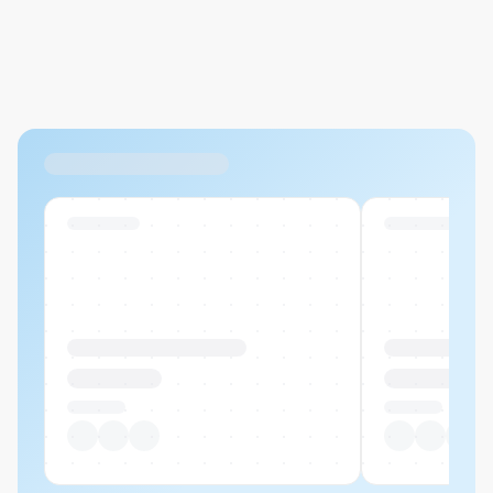
Abbrechen
Hinzufügen
Datei hierher ziehen oder
durchsuchen
Max. 20MB pro Datei
Ähnliche Produkte
Swiss Stock
Swiss Stock
Produktname Beispiel
Produktname 
CHF 00.00
CHF 00.00
Pro Stück
Pro Stück