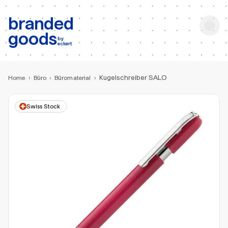
b:
Produktsuche
branded
goods
by
eckert
Kugelschreiber SALO
Home
›
Büro
›
Büromaterial
›
Swiss Stock