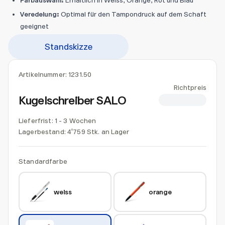
Farbauswahl:
Erhältlich in Weiss, Orange, Rot und Blau
Veredelung:
Optimal für den Tampondruck auf dem Schaft
geeignet
Standskizze
Artikelnummer:
1231.50
Richtpreis
Kugelschreiber SALO
CHF 0.45
Lieferfrist: 1 - 3 Wochen
Lagerbestand:
4'759 Stk. an Lager
Standardfarbe
weiss
orange