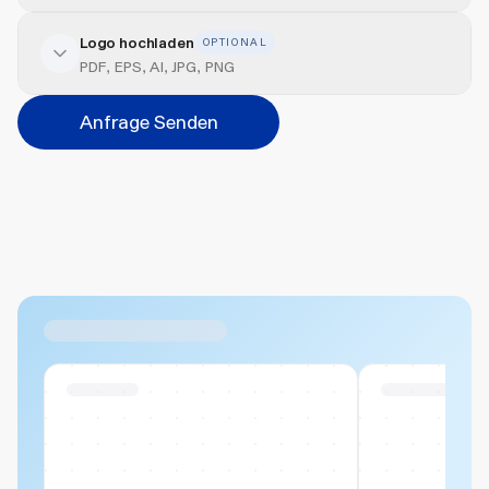
Logo hochladen
OPTIONAL
Veredelung hinzufügen
PDF, EPS, AI, JPG, PNG
Position
Anfrage Senden
Bitte wählen...
Abbrechen
Hinzufügen
Datei hierher ziehen oder
durchsuchen
Max. 20MB pro Datei
Ähnliche Produkte
Swiss Stock
Swiss Stock