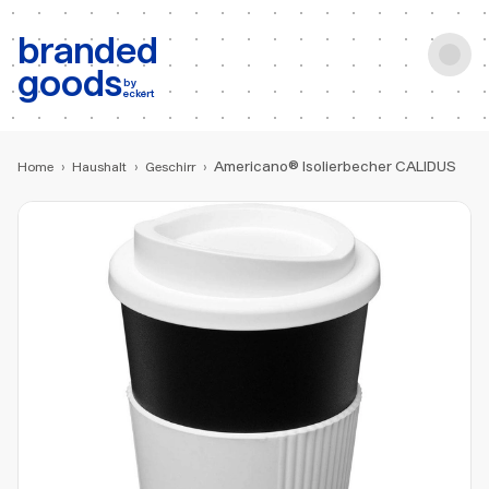
b:
Produktsuche
branded
goods
by
eckert
Americano® Isolierbecher CALIDUS
Home
›
Haushalt
›
Geschirr
›