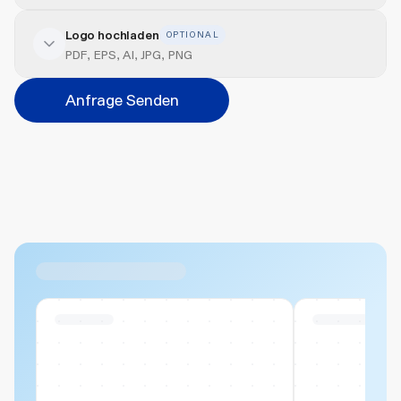
Logo hochladen
OPTIONAL
Veredelung hinzufügen
PDF, EPS, AI, JPG, PNG
Position
Anfrage Senden
Bitte wählen...
Abbrechen
Hinzufügen
Datei hierher ziehen oder
durchsuchen
Max. 20MB pro Datei
Ähnliche Produkte
Swiss Stock
Swiss Stock