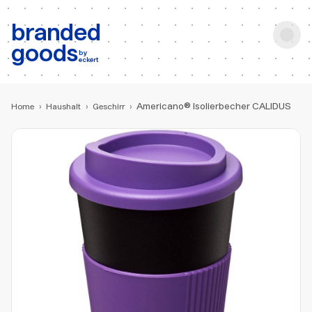
b:
Produktsuche
branded
goods
by
eckert
Americano® Isolierbecher CALIDUS
Home
›
Haushalt
›
Geschirr
›