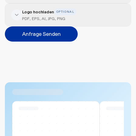
Logo hochladen
OPTIONAL
Veredelung hinzufügen
PDF, EPS, AI, JPG, PNG
Position
Anfrage Senden
Bitte wählen...
Abbrechen
Hinzufügen
Datei hierher ziehen oder
durchsuchen
Max. 20MB pro Datei
Ähnliche Produkte
Swiss Stock
Swiss Stock