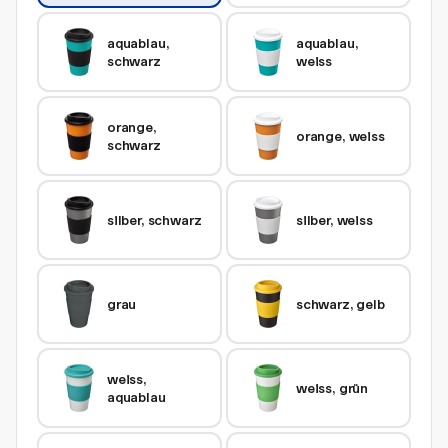
aquablau, 
aquablau, 
schwarz
weiss
orange, 
orange, weiss
schwarz
silber, schwarz
silber, weiss
grau
schwarz, gelb
weiss, 
weiss, grün
aquablau