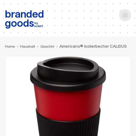
b:
Produktsuche
branded
goods
by
eckert
Americano® Isolierbecher CALIDUS
Home
›
Haushalt
›
Geschirr
›