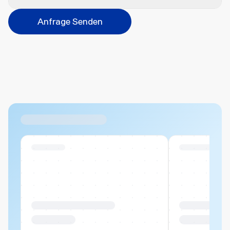
Veredelungsart
Anfrage Senden
Abbrechen
Hinzufügen
Datei hierher ziehen oder
durchsuchen
Max. 20MB pro Datei
Ähnliche Produkte
Swiss Stock
Swiss Stock
Produktname Beispiel
Produktname 
CHF 00.00
CHF 00.00