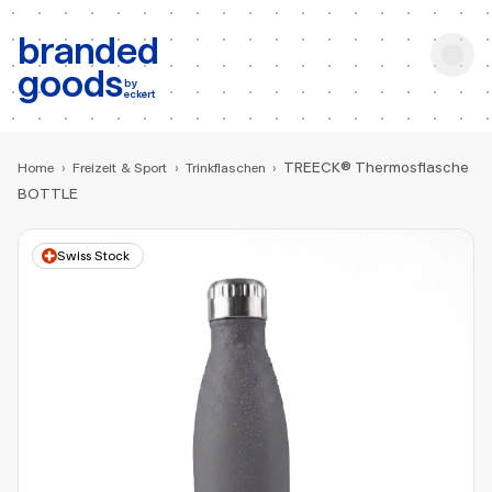
b:
Produktsuche
branded
goods
by
eckert
TREECK® Thermosflasche
Home
›
Freizeit & Sport
›
Trinkflaschen
›
BOTTLE
Swiss Stock