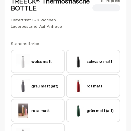
TREECK® Thermosflasche
Richtpreis
BOTTLE
CHF 0.00
Lieferfrist: 1 - 3 Wochen
Lagerbestand:
Auf Anfrage
Standardfarbe
weiss matt
schwarz matt
grau matt (alt)
rot matt
rosa matt
grün matt (alt)