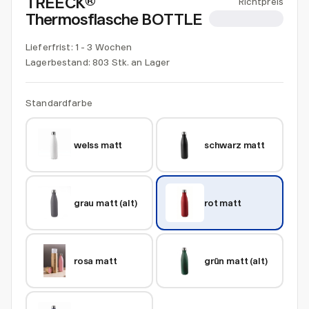
TREECK®
Richtpreis
Thermosflasche BOTTLE
CHF 13.50
Lieferfrist: 1 - 3 Wochen
Lagerbestand:
803 Stk. an Lager
Standardfarbe
weiss matt
schwarz matt
grau matt (alt)
rot matt
rosa matt
grün matt (alt)