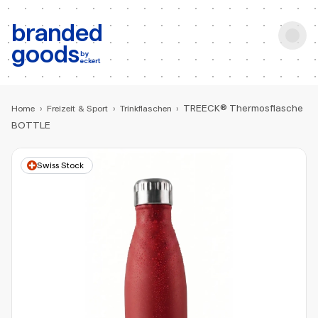
b:
Produktsuche
branded
goods
by
eckert
TREECK® Thermosflasche
Home
›
Freizeit & Sport
›
Trinkflaschen
›
BOTTLE
Swiss Stock