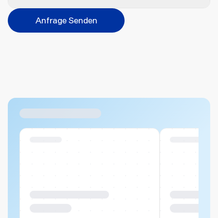
Veredelungsart
Anfrage Senden
Abbrechen
Hinzufügen
Datei hierher ziehen oder
durchsuchen
Max. 20MB pro Datei
Ähnliche Produkte
Swiss Stock
Swiss Stock
Produktname Beispiel
Produktname 
CHF 00.00
CHF 00.00