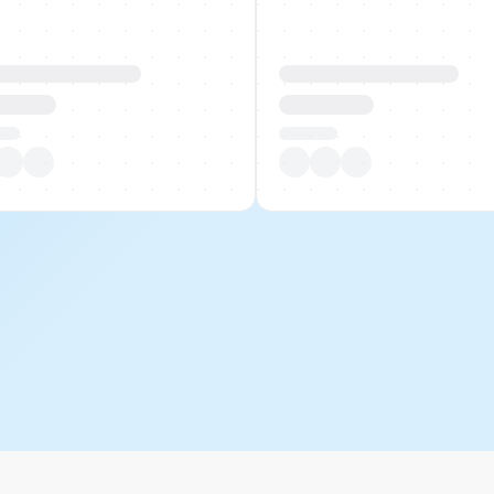
uktname Beispiel
Produktname Beispiel
 00.00
CHF 00.00
tück
Pro Stück