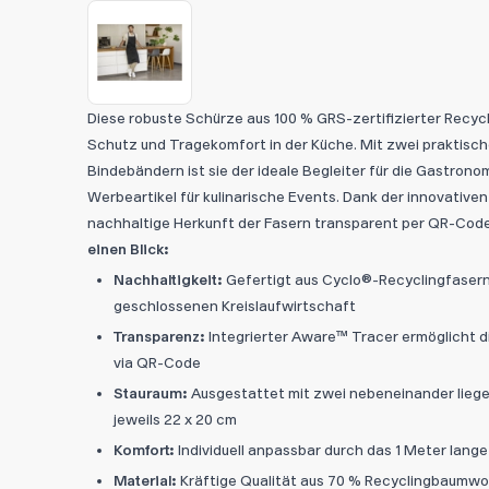
Diese robuste Schürze aus 100 % GRS-zertifizierter Recyc
Schutz und Tragekomfort in der Küche. Mit zwei praktisc
Bindebändern ist sie der ideale Begleiter für die Gastrono
Werbeartikel für kulinarische Events. Dank der innovative
nachhaltige Herkunft der Fasern transparent per QR-Cod
einen Blick:
Nachhaltigkeit:
Gefertigt aus Cyclo®-Recyclingfasern
geschlossenen Kreislaufwirtschaft
Transparenz:
Integrierter Aware™ Tracer ermöglicht d
via QR-Code
Stauraum:
Ausgestattet mit zwei nebeneinander lieg
jeweils 22 x 20 cm
Komfort:
Individuell anpassbar durch das 1 Meter lan
Material:
Kräftige Qualität aus 70 % Recyclingbaumwol