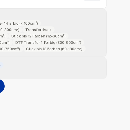
r 1-Farbig (< 100cm²)
100-300cm²)
Transferdruck
cm²)
Stick bis 12 Farben (12-36cm²)
60cm²)
DTF Transfer 1-Farbig (300-500cm²)
500-750cm²)
Stick bis 12 Farben (60-180cm²)
L
Hinzufügen
erher ziehen oder
durchsuchen
Max. 20MB pro Datei