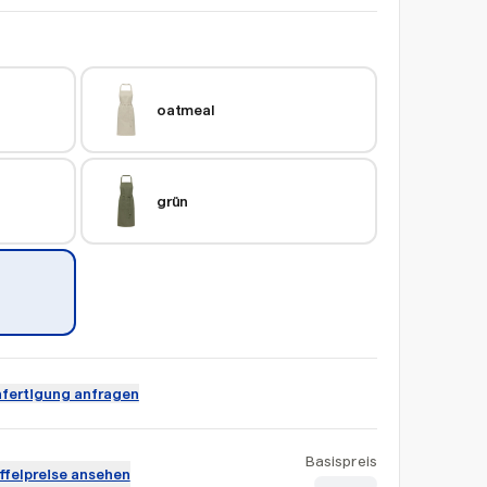
oatmeal
grün
fertigung anfragen
Basispreis
ffelpreise ansehen
CHF 5.22