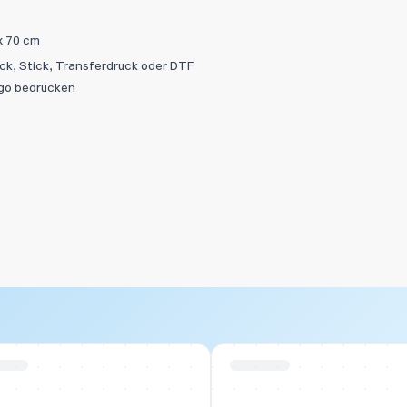
x 70 cm
uck, Stick, Transferdruck oder DTF
ogo bedrucken
 Stock
Swiss Stock