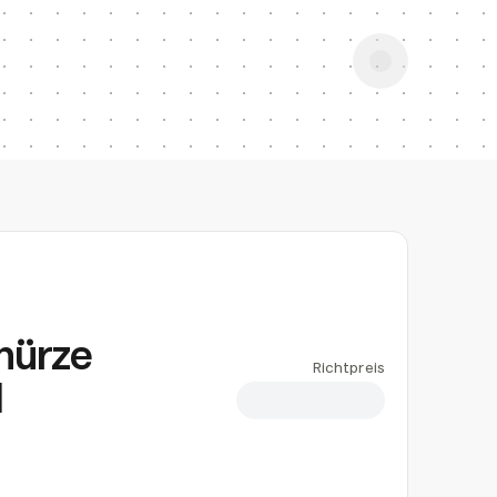
hürze
Richtpreis
I
CHF 5.22