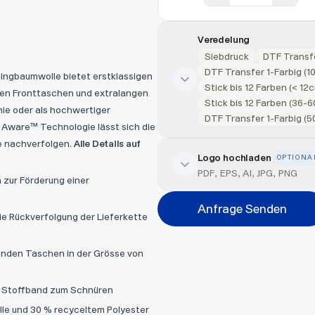
Veredelung
Siebdruck
DTF Transfe
DTF Transfer 1-Farbig (
lingbaumwolle bietet erstklassigen
Stick bis 12 Farben (< 12
hen Fronttaschen und extralangen
Stick bis 12 Farben (36-
mie oder als hochwertiger
DTF Transfer 1-Farbig (
n Aware™ Technologie lässt sich die
e nachverfolgen.
Alle Details auf
Logo hochladen
OPTIONA
Veredelung hinzufügen
PDF, EPS, AI, JPG, PNG
 zur Förderung einer
Position
Anfrage Senden
ie Rückverfolgung der Lieferkette
Bitte wählen...
enden Taschen in der Grösse von
Abbrechen
Datei hi
ge Stoffband zum Schnüren
le und 30 % recyceltem Polyester