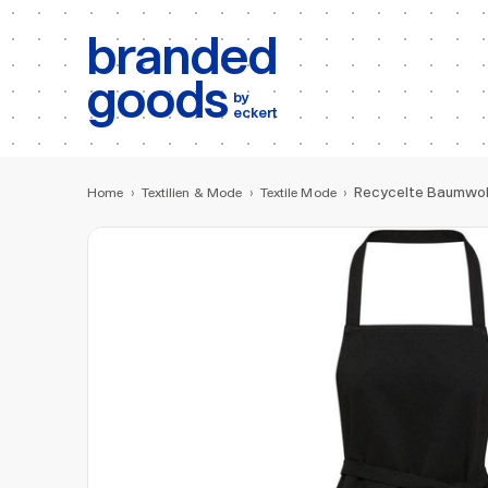
b:
Produktsuche
branded
goods
by
eckert
Recycelte Baumwol
Home
›
Textilien & Mode
›
Textile Mode
›