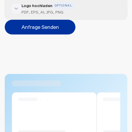
Logo hochladen
OPTIONAL
Veredelung hinzufügen
PDF, EPS, AI, JPG, PNG
Position
Anfrage Senden
Bitte wählen...
Abbrechen
Hinzufügen
Datei hierher ziehen oder
durchsuchen
Max. 20MB pro Datei
Ähnliche Produkte
Swiss Stock
Swiss Stock