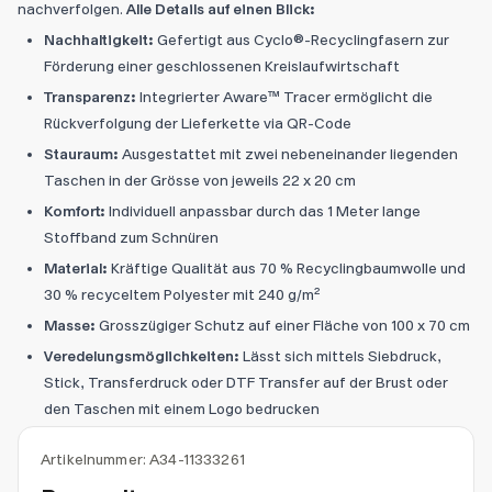
nachverfolgen.
Alle Details auf einen Blick:
Nachhaltigkeit:
Gefertigt aus Cyclo®-Recyclingfasern zur
Förderung einer geschlossenen Kreislaufwirtschaft
Transparenz:
Integrierter Aware™ Tracer ermöglicht die
Rückverfolgung der Lieferkette via QR-Code
Stauraum:
Ausgestattet mit zwei nebeneinander liegenden
Taschen in der Grösse von jeweils 22 x 20 cm
Komfort:
Individuell anpassbar durch das 1 Meter lange
Stoffband zum Schnüren
Material:
Kräftige Qualität aus 70 % Recyclingbaumwolle und
30 % recyceltem Polyester mit 240 g/m²
Masse:
Grosszügiger Schutz auf einer Fläche von 100 x 70 cm
Veredelungsmöglichkeiten:
Lässt sich mittels Siebdruck,
Stick, Transferdruck oder DTF Transfer auf der Brust oder
den Taschen mit einem Logo bedrucken
Artikelnummer:
A34-11333261