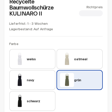
Recycelte
Baumwollschürze
Richtpreis
KULINARO II
CHF 4.66
Lieferfrist: 1 - 3 Wochen
Lagerbestand:
Auf Anfrage
Farbe
weiss
oatmeal
navy
grün
schwarz