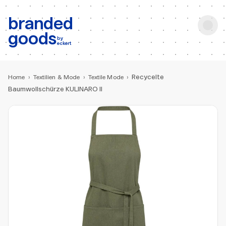
b:
Produktsuche
branded
goods
by
eckert
Recycelte
Home
›
Textilien & Mode
›
Textile Mode
›
Baumwollschürze KULINARO II