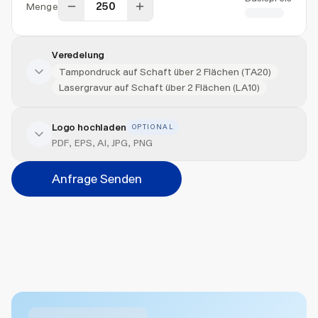
Menge
CHF 1.85
Veredelung
Tampondruck auf Schaft über 2 Flächen (TA20)
Lasergravur auf Schaft über 2 Flächen (LA10)
Logo hochladen
OPTIONAL
Veredelung hinzufügen
PDF, EPS, AI, JPG, PNG
Veredelungsart
Anfrage Senden
Abbrechen
Hinzufügen
Datei hierher ziehen oder
durchsuchen
Max. 20MB pro Datei
Ähnliche Produkte