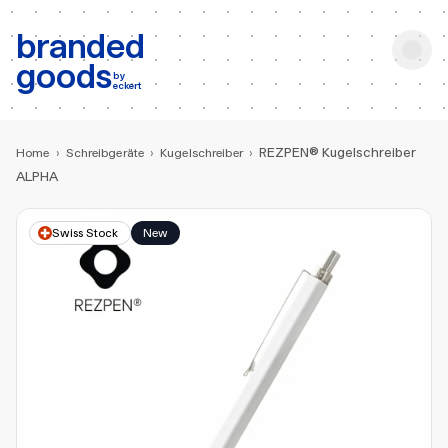
b:
Produktsuche
branded
goods
by
eckert
REZPEN® Kugelschreiber
Home
›
Schreibgeräte
›
Kugelschreiber
›
ALPHA
Swiss Stock
New