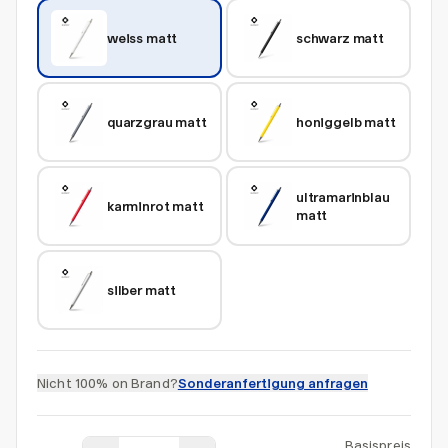
weiss matt
schwarz matt
quarzgrau matt
honiggelb matt
ultramarinblau 
karminrot matt
matt
silber matt
Nicht 100% on Brand?
Sonderanfertigung anfragen
Basispreis