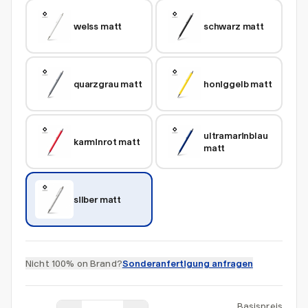
weiss matt
schwarz matt
quarzgrau matt
honiggelb matt
ultramarinblau 
karminrot matt
matt
silber matt
Nicht 100% on Brand?
Sonderanfertigung anfragen
Basispreis