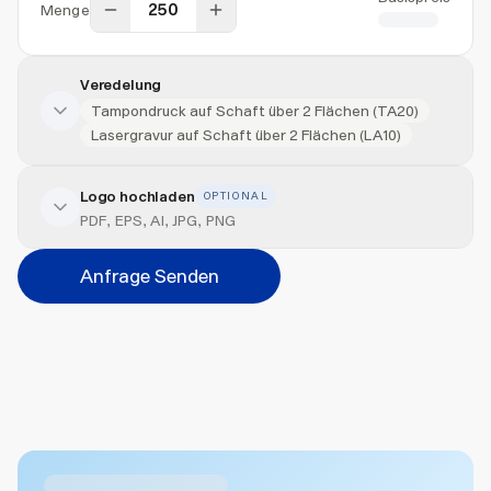
Menge
CHF 1.85
Veredelung
Tampondruck auf Schaft über 2 Flächen (TA20)
Lasergravur auf Schaft über 2 Flächen (LA10)
Logo hochladen
OPTIONAL
Veredelung hinzufügen
PDF, EPS, AI, JPG, PNG
Veredelungsart
Anfrage Senden
Abbrechen
Hinzufügen
Datei hierher ziehen oder
durchsuchen
Max. 20MB pro Datei
Ähnliche Produkte