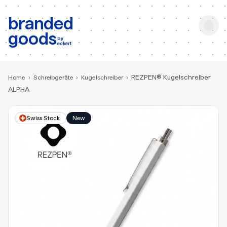
b:
Produktsuche
branded
goods
by
eckert
REZPEN® Kugelschreiber
Home
›
Schreibgeräte
›
Kugelschreiber
›
ALPHA
Swiss Stock
New