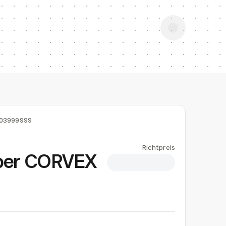
03999999
Richtpreis
iber CORVEX
CHF 1.03