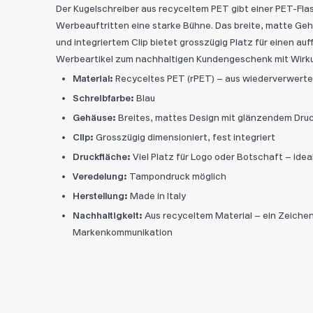
Der Kugelschreiber aus recyceltem PET gibt einer PET-Fla
Werbeauftritten eine starke Bühne. Das breite, matte G
und integriertem Clip bietet grosszügig Platz für einen au
Werbeartikel zum nachhaltigen Kundengeschenk mit Wirk
Material:
Recyceltes PET (rPET) – aus wiederverwerte
Schreibfarbe:
Blau
Gehäuse:
Breites, mattes Design mit glänzendem Dru
Clip:
Grosszügig dimensioniert, fest integriert
Druckfläche:
Viel Platz für Logo oder Botschaft – ide
Veredelung:
Tampondruck möglich
Herstellung:
Made in Italy
Nachhaltigkeit:
Aus recyceltem Material – ein Zeichen
Markenkommunikation