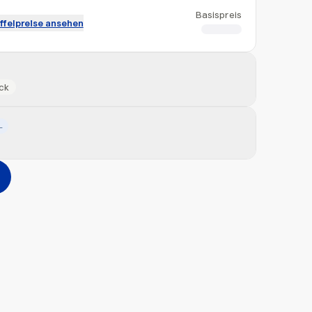
Basispreis
ffelpreise ansehen
CHF 1.03
ck
L
Hinzufügen
erher ziehen oder
durchsuchen
Max. 20MB pro Datei