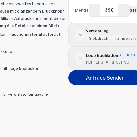
sche ein zweites Leben – und
Menge
Sta
ehäuse mit glänzendem Druckknopf
ffälligen Aufdruck und macht diesen
ung.
Alle Details auf einen Blick:
Veredelung
tem Flaschenmaterial gefertigt
Siebdruck
Tampondru
ckknopf
Logo hochladen
OPTIONA
Veredelung hinzufügen
PDF, EPS, AI, JPG, PNG
al mit Logo bedrucken
Position
Anfrage Senden
Bitte wählen...
 für verantwortungsvolle
Abbrechen
Datei hi