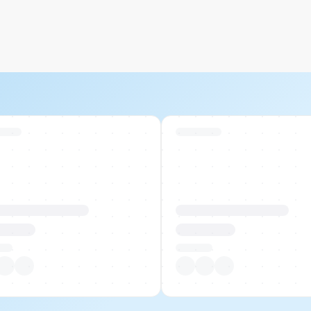
 Stock
Swiss Stock
uktname Beispiel
Produktname Beispiel
 00.00
CHF 00.00
tück
Pro Stück