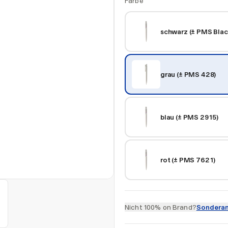
Farbe
schwarz (± PMS Blac
grau (± PMS 428)
blau (± PMS 2915)
rot (± PMS 7621)
Nicht 100% on Brand?
Sonderan