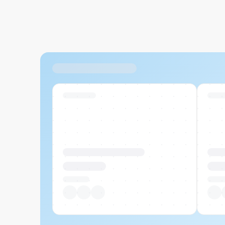
Ähnliche Produkte
Swiss Stock
Swiss
Produktname Beispiel
Prod
CHF 00.00
CHF
Pro Stück
Pro S