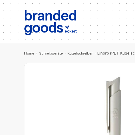
b:
Produktsuche
branded
goods
by
eckert
Linoro rPET Kugels
Home
›
Schreibgeräte
›
Kugelschreiber
›