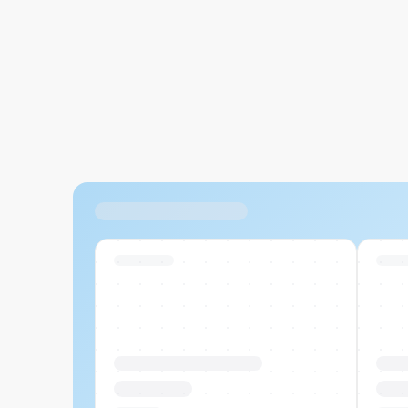
Ähnliche Produkte
Swiss Stock
Swiss
Produktname Beispiel
Prod
CHF 00.00
CHF