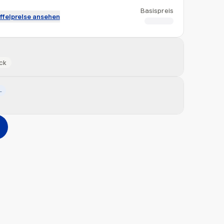
Basispreis
ffelpreise ansehen
CHF 1.03
ck
L
Hinzufügen
erher ziehen oder
durchsuchen
Max. 20MB pro Datei