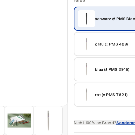
Farbe
schwarz (± PMS Blac
grau (± PMS 428)
blau (± PMS 2915)
rot (± PMS 7621)
Nicht 100% on Brand?
Sonderan