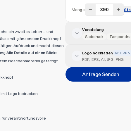
Menge
Sta
Veredelung
sche ein zweites Leben – und
Siebdruck
Tampondru
ehäuse mit glänzendem Druckknopf
ffälligen Aufdruck und macht diesen
ung.
Alle Details auf einen Blick:
Logo hochladen
OPTIONA
Veredelung hinzufügen
PDF, EPS, AI, JPG, PNG
tem Flaschenmaterial gefertigt
Position
Anfrage Senden
ckknopf
Bitte wählen...
al mit Logo bedrucken
Abbrechen
Datei hi
 für verantwortungsvolle