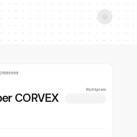
01999999
Richtpreis
iber CORVEX
CHF 1.03