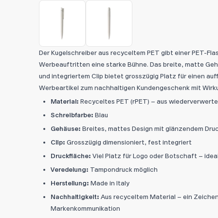
Der Kugelschreiber aus recyceltem PET gibt einer PET-Fla
Werbeauftritten eine starke Bühne. Das breite, matte G
und integriertem Clip bietet grosszügig Platz für einen au
Werbeartikel zum nachhaltigen Kundengeschenk mit Wirk
Material:
Recyceltes PET (rPET) – aus wiederverwerte
Schreibfarbe:
Blau
Gehäuse:
Breites, mattes Design mit glänzendem Dru
Clip:
Grosszügig dimensioniert, fest integriert
Druckfläche:
Viel Platz für Logo oder Botschaft – ide
Veredelung:
Tampondruck möglich
Herstellung:
Made in Italy
Nachhaltigkeit:
Aus recyceltem Material – ein Zeichen
Markenkommunikation