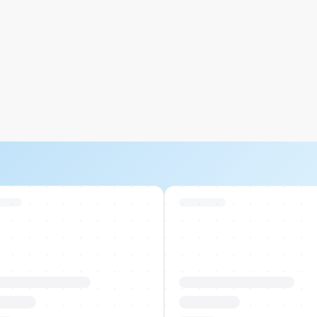
 Stock
Swiss Stock
uktname Beispiel
Produktname Beispiel
 00.00
CHF 00.00