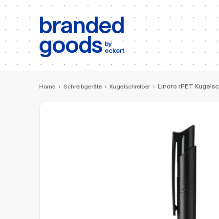
b:
Produktsuche
branded
goods
by
eckert
Linoro rPET Kugels
Home
›
Schreibgeräte
›
Kugelschreiber
›