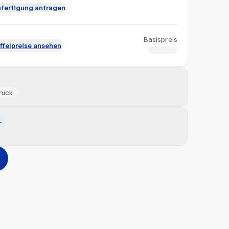
fertigung anfragen
Basispreis
ffelpreise ansehen
CHF 1.04
ruck
L
Hinzufügen
erher ziehen oder
durchsuchen
Max. 20MB pro Datei