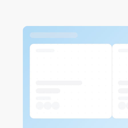
Ähnliche Produkte
Swiss Stock
Swiss
Produktname Beispiel
Prod
CHF 00.00
CHF
Pro Stück
Pro S