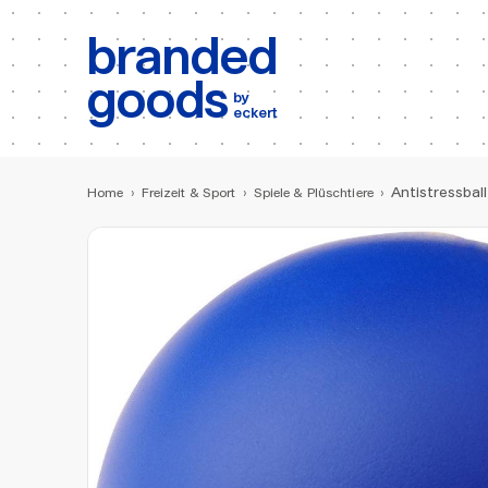
b:
Produktsuche
branded
goods
by
eckert
Antistressbal
Home
›
Freizeit & Sport
›
Spiele & Plüschtiere
›