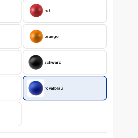
rot
orange
schwarz
royalblau