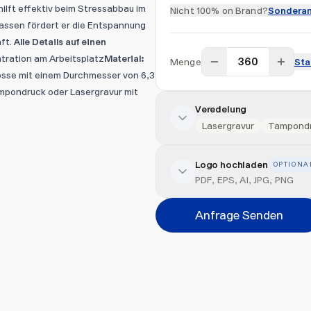
ilft effektiv beim Stressabbau im
Nicht 100% on Brand?
Sonderan
lassen fördert er die Entspannung
aft.
Alle Details auf einen
tration am Arbeitsplatz
Material:
Menge
Sta
se mit einem Durchmesser von 6,3
ampondruck oder Lasergravur mit
Veredelung
Lasergravur
Tampond
Logo hochladen
OPTIONA
Veredelung hinzufügen
PDF, EPS, AI, JPG, PNG
Position
Anfrage Senden
Bitte wählen...
Abbrechen
Datei hi