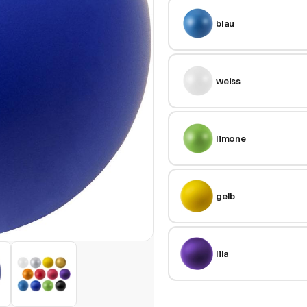
blau
weiss
limone
gelb
lila