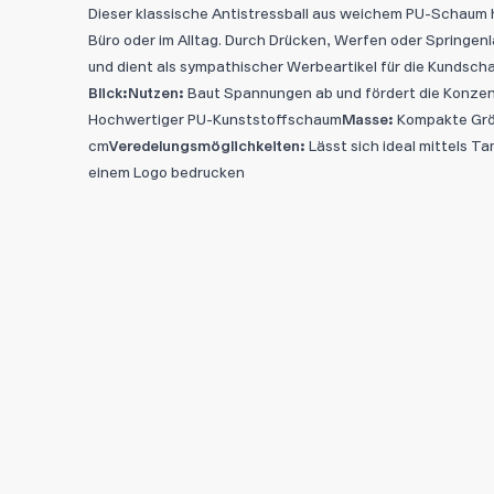
Dieser klassische Antistressball aus weichem PU-Schaum h
Büro oder im Alltag. Durch Drücken, Werfen oder Springen
und dient als sympathischer Werbeartikel für die Kundsch
Blick:
Nutzen:
Baut Spannungen ab und fördert die Konzen
Hochwertiger PU-Kunststoffschaum
Masse:
Kompakte Grös
cm
Veredelungsmöglichkeiten:
Lässt sich ideal mittels T
einem Logo bedrucken