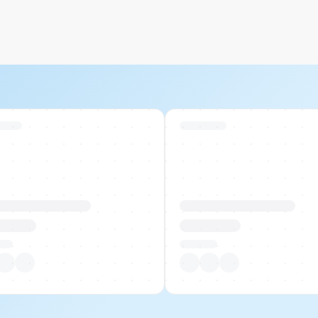
 Stock
Swiss Stock
uktname Beispiel
Produktname Beispiel
 00.00
CHF 00.00
tück
Pro Stück