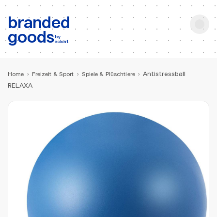
b:
Produktsuche
branded
goods
by
eckert
Antistressball
Home
›
Freizeit & Sport
›
Spiele & Plüschtiere
›
RELAXA