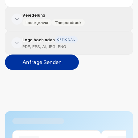
Veredelung
Lasergravur
Tampondruck
Logo hochladen
OPTIONAL
Veredelung hinzufügen
PDF, EPS, AI, JPG, PNG
Position
Anfrage Senden
Bitte wählen...
Abbrechen
Hinzufügen
Datei hierher ziehen oder
durchsuchen
Max. 20MB pro Datei
Ähnliche Produkte
Swiss Stock
Swiss Stock