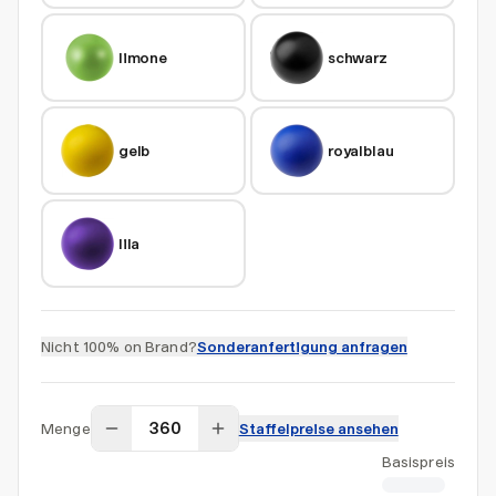
limone
schwarz
gelb
royalblau
lila
Nicht 100% on Brand?
Sonderanfertigung anfragen
Menge
Staffelpreise ansehen
Basispreis
CHF 1.04