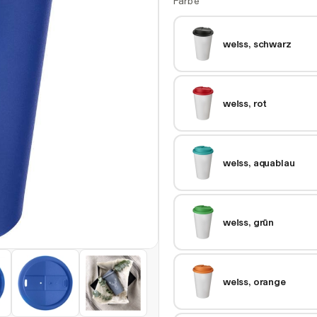
Farbe
weiss, schwarz
weiss, rot
weiss, aquablau
weiss, grün
weiss, orange