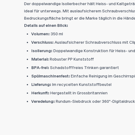
Der doppelwandige Isolierbecher hält Heiss- und Kaltgetr
ideal für unterwegs. Mit auslaufsicherem Schraubverschlu
Bedruckungsfläche bringt er die Marke täglich in die Händ
Details auf einen Blick:
Volumen:
350 ml
Verschluss:
Auslaufsicherer Schraubverschluss mit Cli
Isolierung:
Doppelwandige Konstruktion für Heiss- un
Material:
Robuster PP Kunststoff
BPA-frei:
Schadstofffreies Trinken garantiert
Spülmaschinenfest:
Einfache Reinigung im Geschirrsp
Lieferung:
Im recycelten Kunststoffbeutel
Herkunft:
Hergestellt in Grossbritannien
Veredelung:
Rundum-Siebdruck oder 360°-Digitaldruc