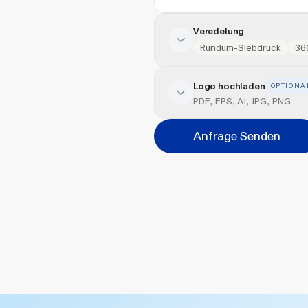
Veredelung
Rundum-Siebdruck
36
Logo hochladen
OPTIONA
Veredelung hinzufügen
PDF, EPS, AI, JPG, PNG
Position
Anfrage Senden
Bitte wählen...
Abbrechen
Datei hi