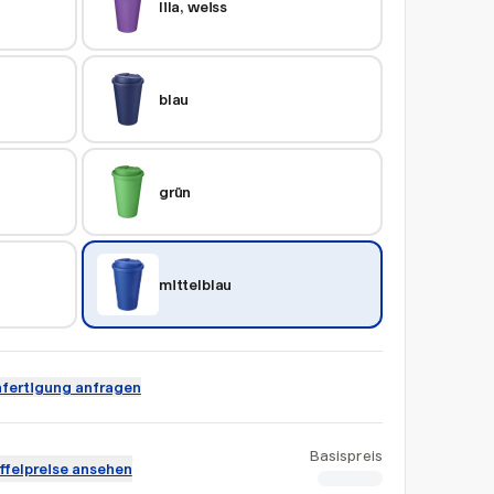
lila, weiss
blau
grün
mittelblau
fertigung anfragen
Basispreis
ffelpreise ansehen
CHF 6.32