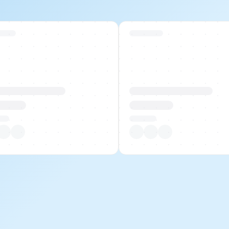
 Stock
Swiss Stock
uktname Beispiel
Produktname Beispiel
 00.00
CHF 00.00
tück
Pro Stück