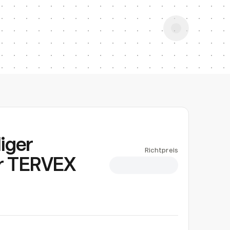
iger
Richtpreis
er TERVEX
CHF 6.32