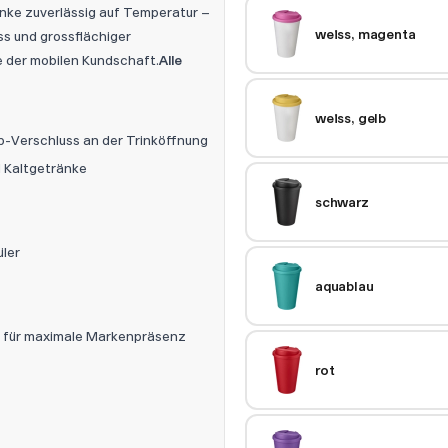
änke zuverlässig auf Temperatur –
weiss, magenta
ss und grossflächiger
e der mobilen Kundschaft.
Alle
weiss, gelb
p-Verschluss an der Trinköffnung
d Kaltgetränke
schwarz
üler
aquablau
k für maximale Markenpräsenz
rot