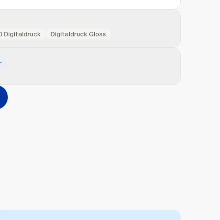
0 Digitaldruck
Digitaldruck Gloss
L
Hinzufügen
erher ziehen oder
durchsuchen
Max. 20MB pro Datei