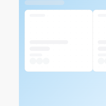
Ähnliche Produkte
Swiss Stock
Swiss
Produktname Beispiel
Prod
CHF 00.00
CHF
Pro Stück
Pro S