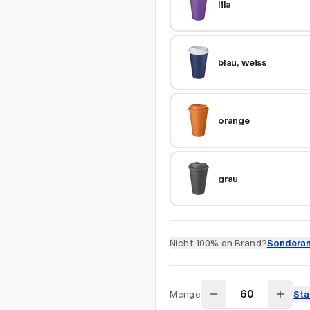
lila
blau, weiss
orange
grau
Nicht 100% on Brand?
Sonderan
Menge
Sta