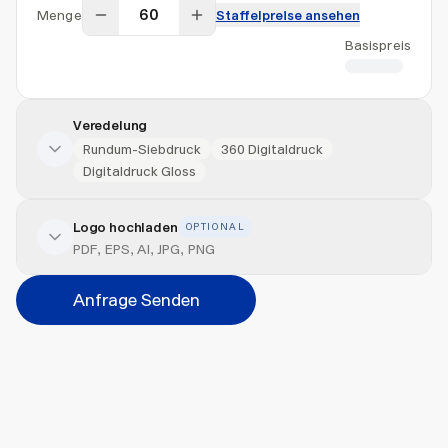
Menge
Staffelpreise ansehen
Basispreis
CHF 6.32
Veredelung
Rundum-Siebdruck
360 Digitaldruck
Digitaldruck Gloss
Logo hochladen
OPTIONAL
Veredelung hinzufügen
PDF, EPS, AI, JPG, PNG
Position
Anfrage Senden
Bitte wählen...
Abbrechen
Hinzufügen
Datei hierher ziehen oder
durchsuchen
Max. 20MB pro Datei