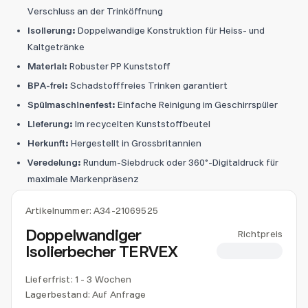
Verschluss an der Trinköffnung
Isolierung:
Doppelwandige Konstruktion für Heiss- und
Kaltgetränke
Material:
Robuster PP Kunststoff
BPA-frei:
Schadstofffreies Trinken garantiert
Spülmaschinenfest:
Einfache Reinigung im Geschirrspüler
Lieferung:
Im recycelten Kunststoffbeutel
Herkunft:
Hergestellt in Grossbritannien
Veredelung:
Rundum-Siebdruck oder 360°-Digitaldruck für
maximale Markenpräsenz
Artikelnummer:
A34-21069525
Doppelwandiger
Richtpreis
Isolierbecher TERVEX
CHF 6.32
Lieferfrist: 1 - 3 Wochen
Lagerbestand:
Auf Anfrage