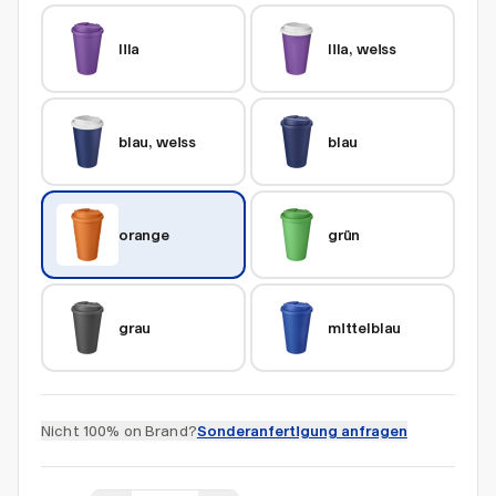
lila
lila, weiss
blau, weiss
blau
orange
grün
grau
mittelblau
Nicht 100% on Brand?
Sonderanfertigung anfragen