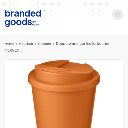
b:
Produktsuche
branded
goods
by
eckert
Doppelwandiger Isolierbecher
Home
›
Haushalt
›
Geschirr
›
TERVEX