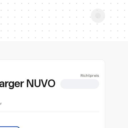
Richtpreis
harger NUVO
CHF 9.50
r