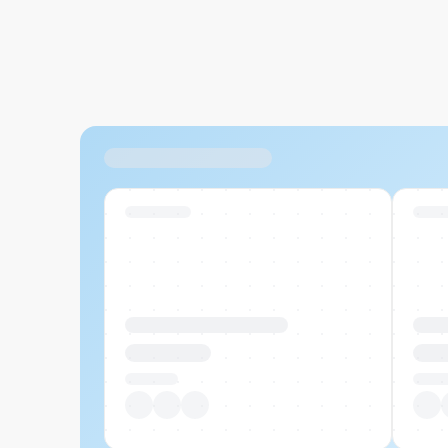
Ähnliche Produkte
Swiss Stock
Swiss
Produktname Beispiel
Prod
CHF 00.00
CHF
Pro Stück
Pro S