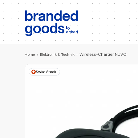
b:
Produktsuche
branded
goods
by
eckert
Wireless-Charger NUVO
Home
›
Elektronik & Technik
›
Swiss Stock