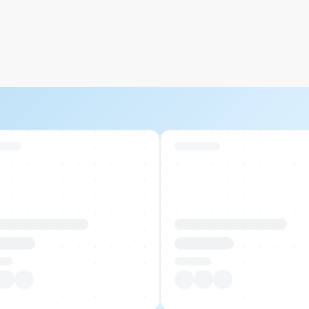
 Stock
Swiss Stock
uktname Beispiel
Produktname Beispiel
 00.00
CHF 00.00
tück
Pro Stück