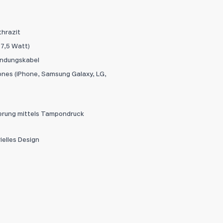
Abbrechen
Datei hi
thrazit
 7,5 Watt)
indungskabel
ones (iPhone, Samsung Galaxy, LG,
ierung mittels Tampondruck
ielles Design