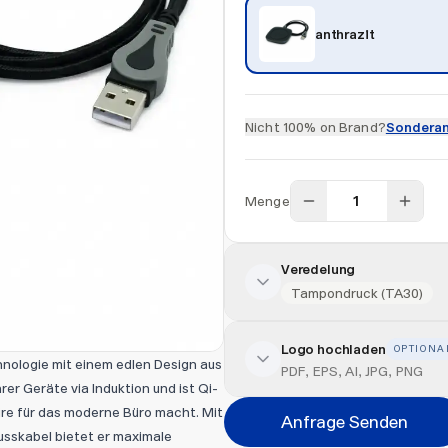
anthrazit
Nicht 100% on Brand?
Sonderan
Menge
Veredelung
Tampondruck (TA30)
Logo hochladen
OPTIONA
Veredelung hinzufügen
ologie mit einem edlen Design aus
PDF, EPS, AI, JPG, PNG
er Geräte via Induktion und ist Qi-
Veredelungsart
re für das moderne Büro macht. Mit
Anfrage Senden
usskabel bietet er maximale