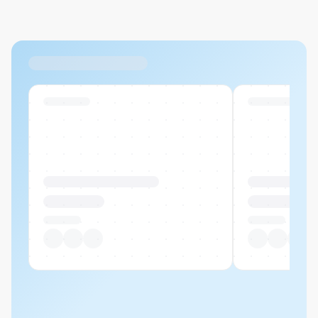
Max. 20MB pro Datei
Ähnliche Produkte
Swiss Stock
Swiss Stock
Produktname Beispiel
Produktname 
CHF 00.00
CHF 00.00
Pro Stück
Pro Stück