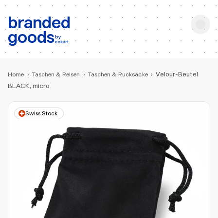
b:
Produktsuche
branded
goods
by
eckert
Velour-Beutel
Home
›
Taschen & Reisen
›
Taschen & Rucksäcke
›
BLACK, micro
Swiss Stock