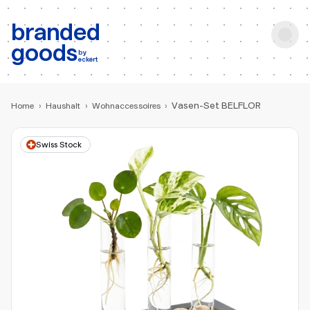
b:
Produktsuche
branded
goods
by
eckert
Vasen-Set BELFLOR
Home
›
Haushalt
›
Wohnaccessoires
›
Swiss Stock