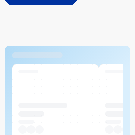
Abbrechen
Hinzufügen
Datei hierher ziehen oder
durchsuchen
Max. 20MB pro Datei
Ähnliche Produkte
Swiss Stock
Swiss Stock
Produktname Beispiel
Produktname 
CHF 00.00
CHF 00.00
Pro Stück
Pro Stück