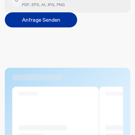
Veredelung hinzufügen
PDF, EPS, AI, JPG, PNG
Position
Anfrage Senden
Bitte wählen...
Abbrechen
Hinzufügen
Datei hierher ziehen oder
durchsuchen
Max. 20MB pro Datei
Ähnliche Produkte
Swiss Stock
Swiss Stock
Produktname Beispiel
Produktname 