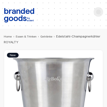
b:
Produktsuche
branded
goods
by
eckert
Edelstahl-Champagnerkühler
Home
›
Essen & Trinken
›
Getränke
›
ROYALTY
New