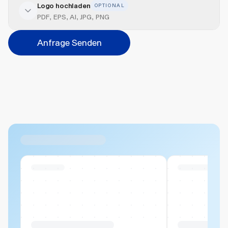
Logo hochladen
OPTIONAL
Veredelung hinzufügen
PDF, EPS, AI, JPG, PNG
Veredelungsart
Anfrage Senden
Abbrechen
Hinzufügen
Datei hierher ziehen oder
durchsuchen
Max. 20MB pro Datei
Ähnliche Produkte
Swiss Stock
Swiss Stock
Produktname Beispiel
Produktname 