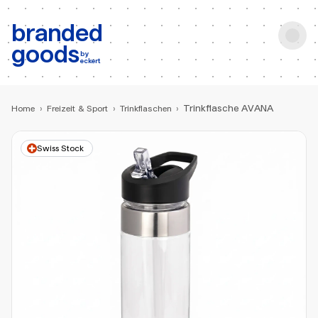
b:
Produktsuche
branded
goods
by
eckert
Trinkflasche AVANA
Home
›
Freizeit & Sport
›
Trinkflaschen
›
Swiss Stock