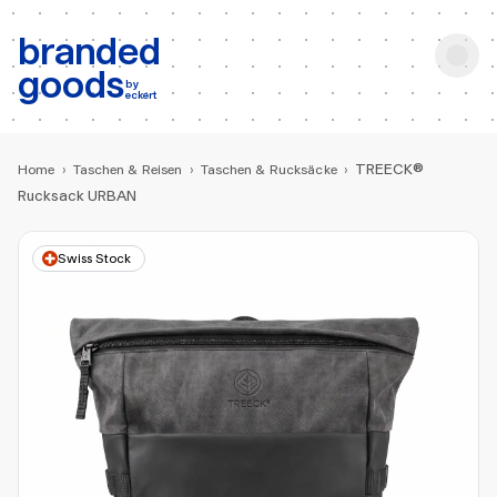
b:
Produktsuche
branded
goods
by
eckert
TREECK®
Home
›
Taschen & Reisen
›
Taschen & Rucksäcke
›
Rucksack URBAN
Swiss Stock