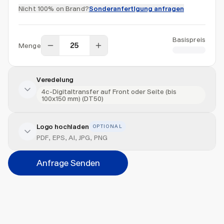
Nicht 100% on Brand?
Sonderanfertigung anfragen
Basispreis
Menge
CHF 45.00
Veredelung
4c-Digitaltransfer auf Front oder Seite (bis
100x150 mm) (DT50)
Logo hochladen
OPTIONAL
Veredelung hinzufügen
PDF, EPS, AI, JPG, PNG
Veredelungsart
Anfrage Senden
Abbrechen
Hinzufügen
Datei hierher ziehen oder
durchsuchen
Max. 20MB pro Datei