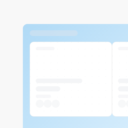
Ähnliche Produkte
Swiss Stock
Swiss
Produktname Beispiel
Prod
CHF 00.00
CHF
Pro Stück
Pro S