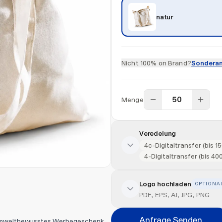
natur
Nicht 100% on Brand?
Sonderan
Menge
Veredelung
4c-Digitaltransfer (bis 
4-Digitaltransfer (bis 4
Logo hochladen
OPTIONA
Veredelung hinzufügen
PDF, EPS, AI, JPG, PNG
Veredelungsart
Anfrage Senden
s umweltbewusstes Werbegeschenk