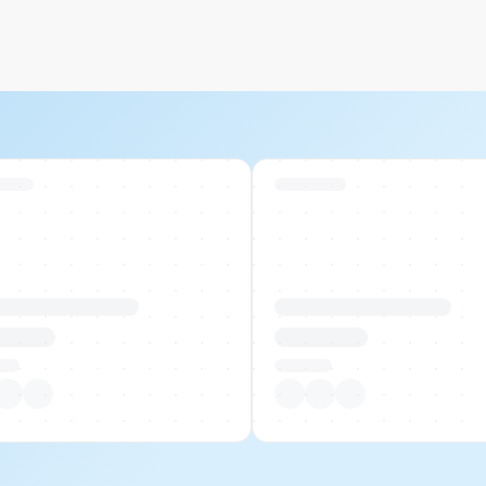
 Stock
Swiss Stock
uktname Beispiel
Produktname Beispiel
 00.00
CHF 00.00
tück
Pro Stück