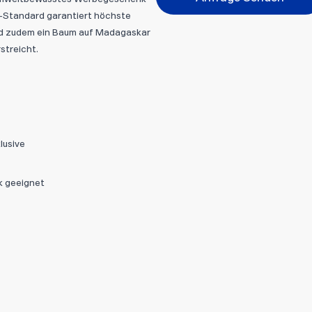
x-Standard garantiert höchste
ird zudem ein Baum auf Madagaskar
Abbrechen
streicht.
Datei hi
lusive
ck geeignet