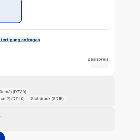
fertigung anfragen
Basispreis
CHF 5.50
150cm2) (DT30)
00cm2) (DT40)
Siebdruck (SD15)
L