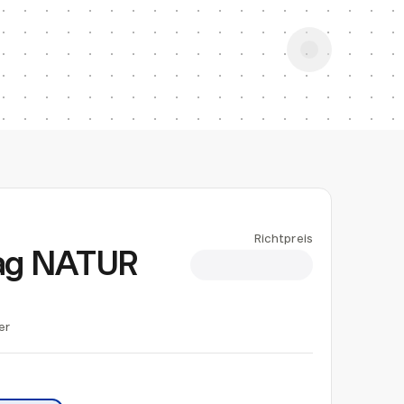
Richtpreis
ag NATUR
CHF 5.50
er