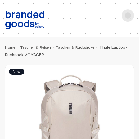
b:
Produktsuche
branded
goods
by
eckert
Thule Laptop-
Home
›
Taschen & Reisen
›
Taschen & Rucksäcke
›
Rucksack VOYAGER
New