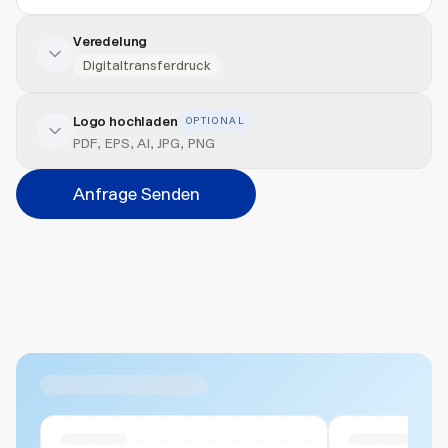
Veredelung
Digitaltransferdruck
Logo hochladen
OPTIONAL
Veredelung hinzufügen
PDF, EPS, AI, JPG, PNG
Position
Anfrage Senden
Bitte wählen...
Abbrechen
Hinzufügen
Datei hierher ziehen oder
durchsuchen
Max. 20MB pro Datei
Ähnliche Produkte
Swiss Stock
Swiss Stock