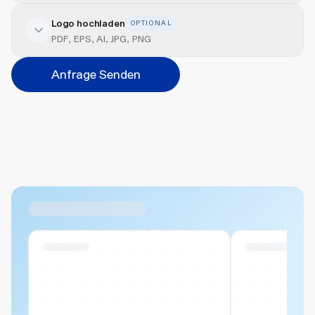
Logo hochladen
OPTIONAL
Veredelung hinzufügen
PDF, EPS, AI, JPG, PNG
Veredelungsart
Anfrage Senden
Abbrechen
Hinzufügen
Datei hierher ziehen oder
durchsuchen
Max. 20MB pro Datei
Ähnliche Produkte
Swiss Stock
Swiss Stock