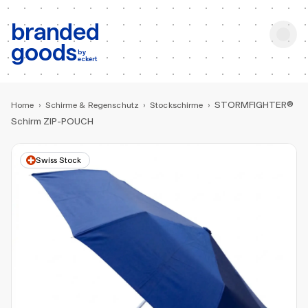
b:
Produktsuche
branded
goods
by
eckert
STORMFIGHTER®
Home
›
Schirme & Regenschutz
›
Stockschirme
›
Schirm ZIP-POUCH
Swiss Stock