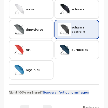
weiss
schwarz
schwarz 
dunkelgrau
gestreift
rot
dunkelblau
royalblau
Nicht 100% on Brand?
Sonderanfertigung anfragen
Basispreis