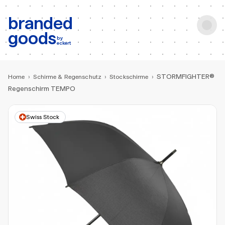
b:
Produktsuche
branded
goods
by
eckert
STORMFIGHTER®
Home
›
Schirme & Regenschutz
›
Stockschirme
›
Regenschirm TEMPO
Swiss Stock