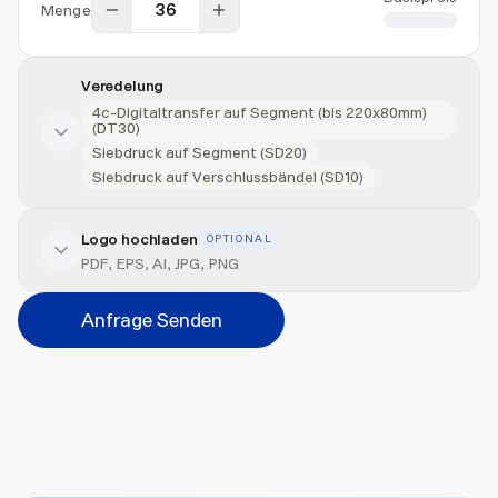
Menge
CHF 10.00
Veredelung
4c-Digitaltransfer auf Segment (bis 220x80mm)
(DT30)
Siebdruck auf Segment (SD20)
Siebdruck auf Verschlussbändel (SD10)
Logo hochladen
OPTIONAL
Veredelung hinzufügen
PDF, EPS, AI, JPG, PNG
Veredelungsart
Anfrage Senden
Abbrechen
Hinzufügen
Datei hierher ziehen oder
durchsuchen
Max. 20MB pro Datei