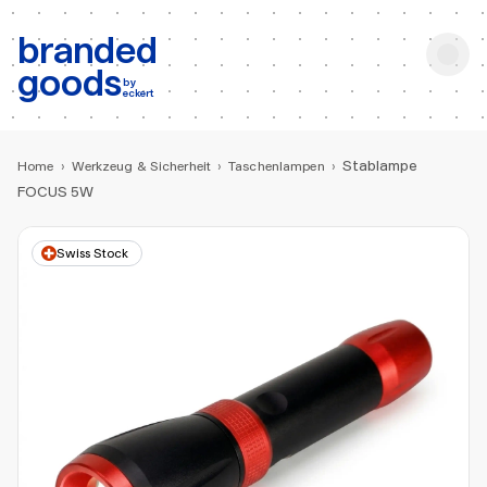
b:
Produktsuche
branded
goods
by
eckert
Stablampe
Home
›
Werkzeug & Sicherheit
›
Taschenlampen
›
FOCUS 5W
Swiss Stock