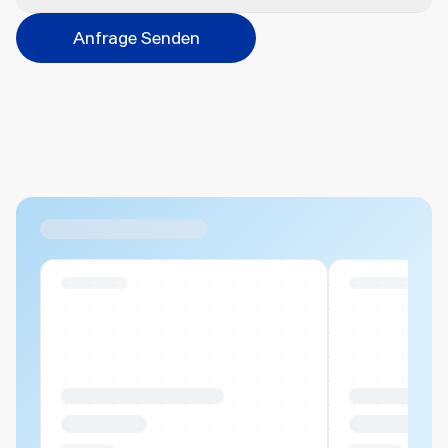
Veredelungsart
Anfrage Senden
Abbrechen
Hinzufügen
Datei hierher ziehen oder
durchsuchen
Max. 20MB pro Datei
Ähnliche Produkte
Swiss Stock
Swiss Stock
Produktname Beispiel
Produktname 
CHF 00.00
CHF 00.00