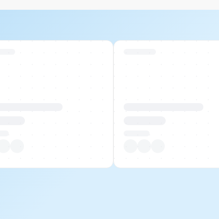
 Stock
Swiss Stock
uktname Beispiel
Produktname Beispiel
 00.00
CHF 00.00
tück
Pro Stück