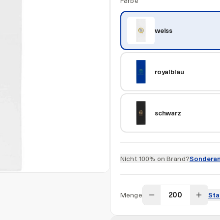
Farbe
weiss
royalblau
schwarz
Nicht 100% on Brand?
Sonderan
Menge
Sta