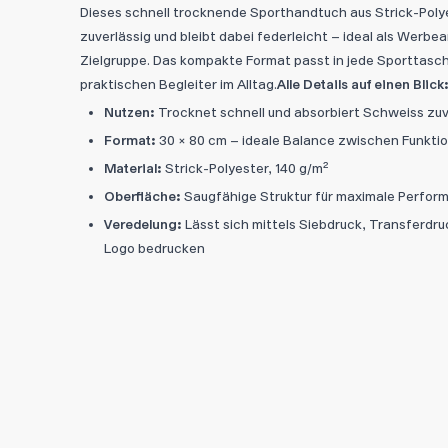
Dieses schnell trocknende Sporthandtuch aus Strick-Poly
zuverlässig und bleibt dabei federleicht – ideal als Werbear
Zielgruppe. Das kompakte Format passt in jede Sporttas
praktischen Begleiter im Alltag.
Alle Details auf einen Blick
Nutzen:
Trocknet schnell und absorbiert Schweiss zuve
Format:
30 × 80 cm – ideale Balance zwischen Funkti
Material:
Strick-Polyester, 140 g/m²
Oberfläche:
Saugfähige Struktur für maximale Perfor
Veredelung:
Lässt sich mittels Siebdruck, Transferdr
Logo bedrucken