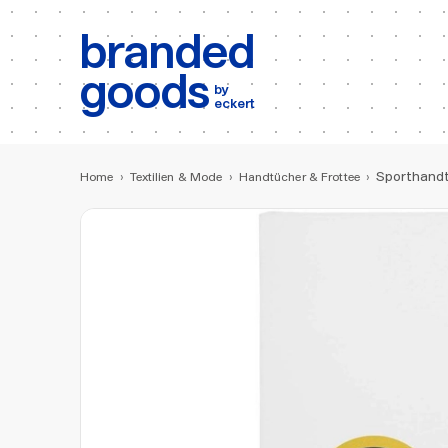
b:
Produktsuche
branded
goods
by
eckert
Sporthandt
Home
›
Textilien & Mode
›
Handtücher & Frottee
›