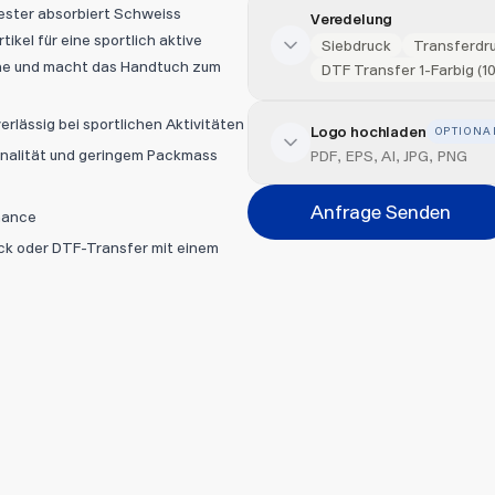
ester absorbiert Schweiss
Veredelung
tikel für eine sportlich aktive
Siebdruck
Transferdr
che und macht das Handtuch zum
DTF Transfer 1-Farbig (
:
rlässig bei sportlichen Aktivitäten
Logo hochladen
OPTIONA
Veredelung hinzufügen
onalität und geringem Packmass
PDF, EPS, AI, JPG, PNG
Position
Anfrage Senden
mance
Bitte wählen...
uck oder DTF-Transfer mit einem
Abbrechen
Datei hi