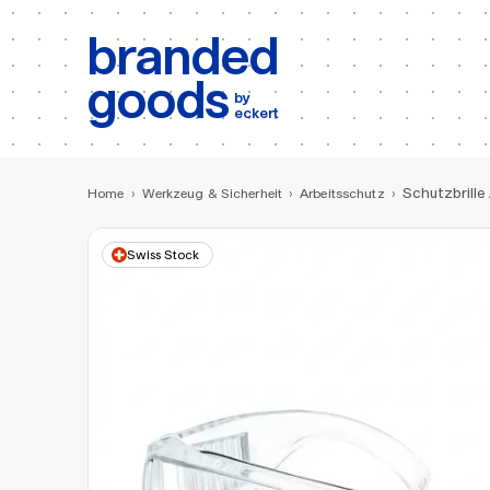
b:
Produktsuche
branded
goods
by
eckert
Schutzbrill
Home
›
Werkzeug & Sicherheit
›
Arbeitsschutz
›
Swiss Stock