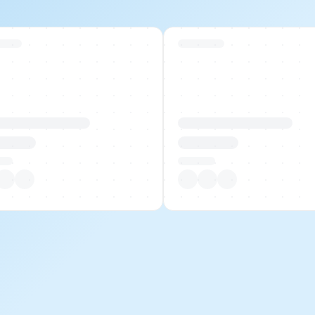
 Stock
Swiss Stock
uktname Beispiel
Produktname Beispiel
 00.00
CHF 00.00
tück
Pro Stück