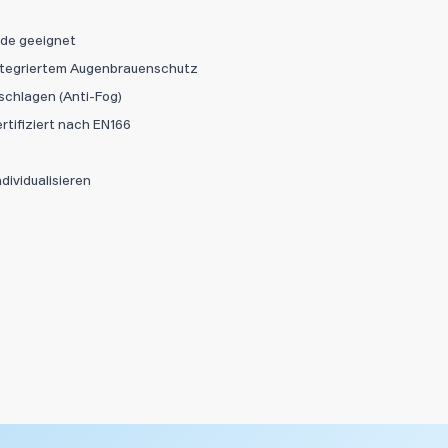
nde geeignet
Abbrechen
Datei hi
ntegriertem Augenbrauenschutz
schlagen (Anti-Fog)
rtifiziert nach EN166
dividualisieren