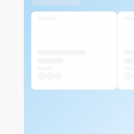
Ähnliche Produkte
Swiss Stock
Swiss
Produktname Beispiel
Prod
CHF 00.00
CHF
Pro Stück
Pro S