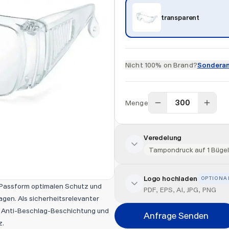
transparent
Nicht 100% on Brand?
Sonderan
Menge
Veredelung
Tampondruck auf 1 Bügel
Logo hochladen
OPTIONA
Veredelung hinzufügen
n Passform optimalen Schutz und
PDF, EPS, AI, JPG, PNG
agen. Als sicherheitsrelevanter
Veredelungsart
le Anti-Beschlag-Beschichtung und
Anfrage Senden
z.