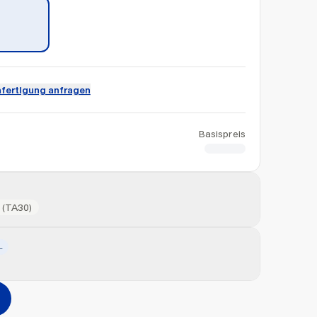
fertigung anfragen
Basispreis
CHF 1.40
 (TA30)
L