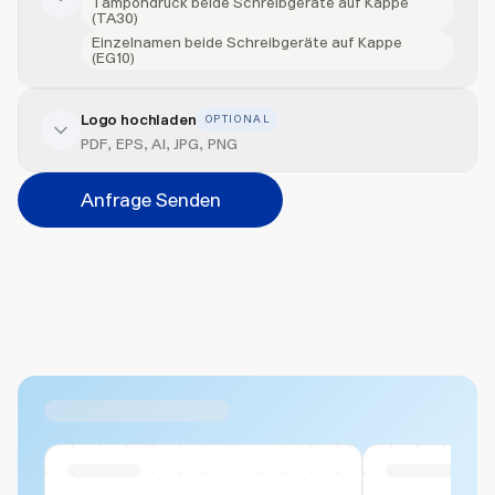
Tampondruck beide Schreibgeräte auf Kappe
(TA30)
Einzelnamen beide Schreibgeräte auf Kappe
(EG10)
Logo hochladen
OPTIONAL
Veredelung hinzufügen
PDF, EPS, AI, JPG, PNG
Veredelungsart
Anfrage Senden
Abbrechen
Hinzufügen
Datei hierher ziehen oder
durchsuchen
Max. 20MB pro Datei
Ähnliche Produkte
Swiss Stock
Swiss Stock