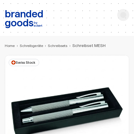
b:
Produktsuche
branded
goods
by
eckert
Schreibset MESH
Home
›
Schreibgeräte
›
Schreibsets
›
Swiss Stock