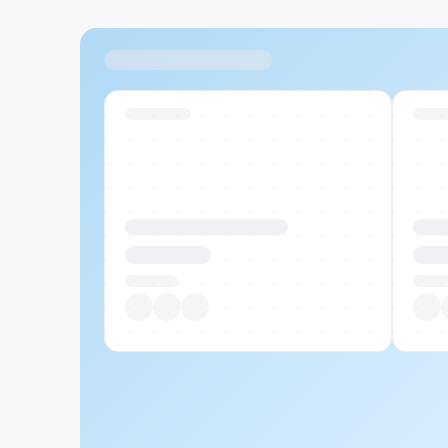
Ähnliche Produkte
Swiss Stock
Swiss
Produktname Beispiel
Prod
CHF 00.00
CHF
Pro Stück
Pro S