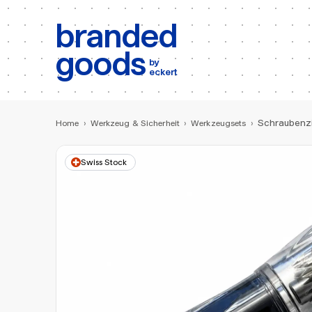
b:
Produktsuche
branded
goods
by
eckert
Schraubenzi
Home
›
Werkzeug & Sicherheit
›
Werkzeugsets
›
Swiss Stock