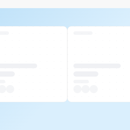
 Stock
Swiss Stock
uktname Beispiel
Produktname Beispiel
 00.00
CHF 00.00
tück
Pro Stück