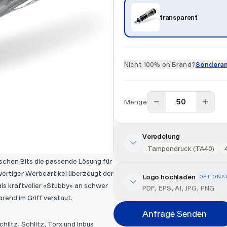
transparent
Nicht 100% on Brand?
Sonderan
Menge
Veredelung
Tampondruck (TA40)
schen Bits die passende Lösung für
wertiger Werbeartikel überzeugt der
Logo hochladen
OPTIONA
Veredelung hinzufügen
ls kraftvoller «Stubby» an schwer
PDF, EPS, AI, JPG, PNG
rend im Griff verstaut.
Veredelungsart
Anfrage Senden
hlitz, Schlitz, Torx und Inbus