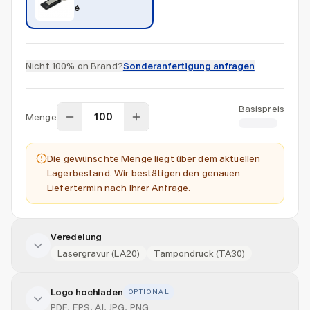
é
Nicht 100% on Brand?
Sonderanfertigung anfragen
Basispreis
Menge
CHF 1.45
Die gewünschte Menge liegt über dem aktuellen
Lagerbestand. Wir bestätigen den genauen
Liefertermin nach Ihrer Anfrage.
Veredelung
Lasergravur (LA20)
Tampondruck (TA30)
Logo hochladen
OPTIONAL
Veredelung hinzufügen
PDF, EPS, AI, JPG, PNG