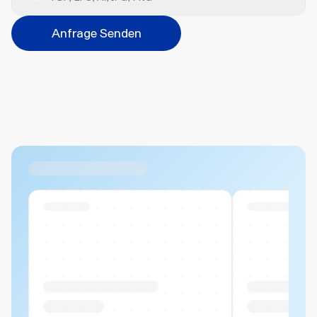
Veredelungsart
Anfrage Senden
Abbrechen
Hinzufügen
Datei hierher ziehen oder
durchsuchen
Max. 20MB pro Datei
Ähnliche Produkte
Swiss Stock
Swiss Stock
Produktname Beispiel
Produktname 
CHF 00.00
CHF 00.00