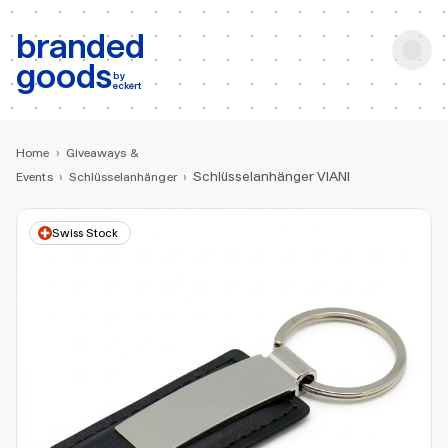
b:
Produktsuche
branded
goods
by
eckert
Home
›
Giveaways &
Schlüsselanhänger VIANI
Events
›
Schlüsselanhänger
›
Swiss Stock