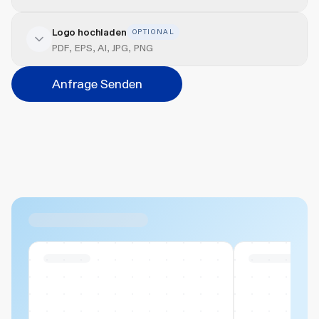
Logo hochladen
OPTIONAL
Veredelung hinzufügen
PDF, EPS, AI, JPG, PNG
Veredelungsart
Anfrage Senden
Abbrechen
Hinzufügen
Datei hierher ziehen oder
durchsuchen
Max. 20MB pro Datei
Ähnliche Produkte
Swiss Stock
Swiss Stock