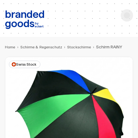
b:
Produktsuche
branded
goods
by
eckert
Schirm RAINY
Home
›
Schirme & Regenschutz
›
Stockschirme
›
Swiss Stock