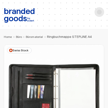
b:
Produktsuche
branded
goods
by
eckert
Ringbuchmappe STEPLINE A4
Home
›
Büro
›
Büromaterial
›
Swiss Stock