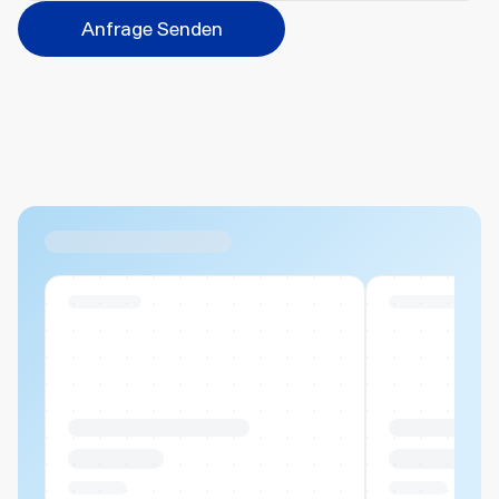
Veredelungsart
Anfrage Senden
Abbrechen
Hinzufügen
Datei hierher ziehen oder
durchsuchen
Max. 20MB pro Datei
Ähnliche Produkte
Swiss Stock
Swiss Stock
Produktname Beispiel
Produktname 
CHF 00.00
CHF 00.00
Pro Stück
Pro Stück