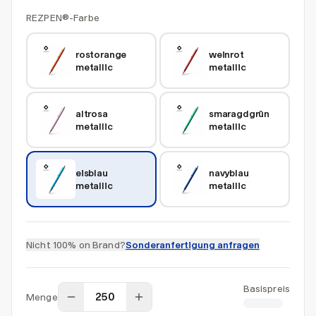
REZPEN®-Farbe
rostorange 
weinrot 
metallic
metallic
altrosa 
smaragdgrün 
metallic
metallic
eisblau 
navyblau 
metallic
metallic
Nicht 100% on Brand?
Sonderanfertigung anfragen
Basispreis
Menge
CHF 1.90