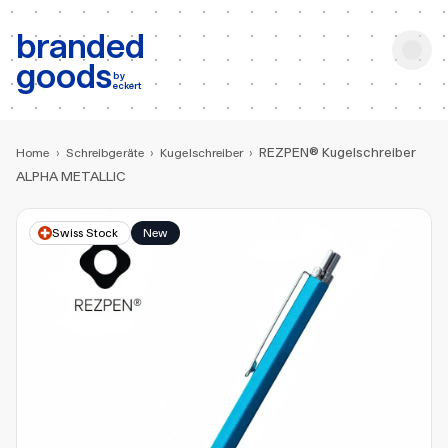
b:
Produktsuche
branded
goods
by
eckert
REZPEN® Kugelschreiber
Home
›
Schreibgeräte
›
Kugelschreiber
›
ALPHA METALLIC
Swiss Stock
New