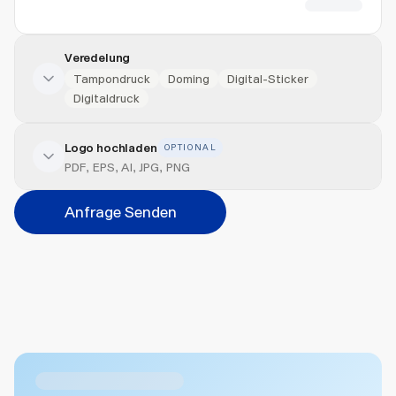
CHF 14.38
Veredelung
Tampondruck
Doming
Digital-Sticker
Digitaldruck
Logo hochladen
OPTIONAL
Veredelung hinzufügen
PDF, EPS, AI, JPG, PNG
Position
Anfrage Senden
Bitte wählen...
Abbrechen
Hinzufügen
Datei hierher ziehen oder
durchsuchen
Max. 20MB pro Datei
Ähnliche Produkte