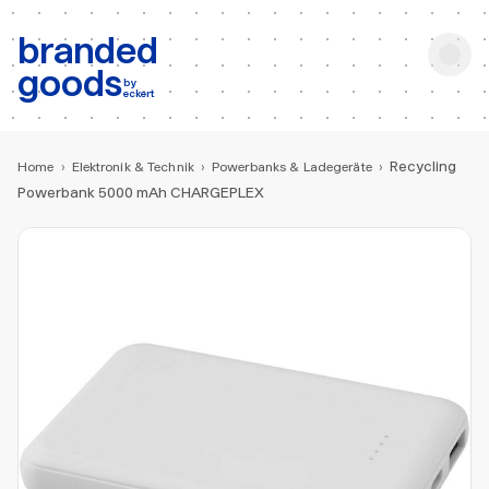
b:
Produktsuche
branded
goods
by
eckert
Recycling
Home
›
Elektronik & Technik
›
Powerbanks & Ladegeräte
›
Powerbank 5000 mAh CHARGEPLEX