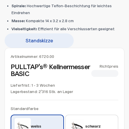
Spirale:
Hochwertige Teflon-Beschichtung für leichtes
Eindrehen
Masse:
Kompakte 14 x 3.2 x 2.8 cm
Vielseitigkeit:
Effizient für alle Verschlussarten geeignet
Standskizze
Artikelnummer:
6720.00
PULLTAP's® Kellnermesser
Richtpreis
BASIC
CHF 5.70
Lieferfrist: 1 - 3 Wochen
Lagerbestand:
2'316 Stk. an Lager
Standardfarbe
weiss
schwarz