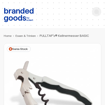
b:
Produktsuche
branded
goods
by
eckert
PULLTAP's® Kellnermesser BASIC
Home
›
Essen & Trinken
›
Swiss Stock