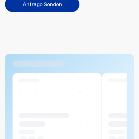
Anfrage Senden
Abbrechen
Hinzufügen
Datei hierher ziehen oder
durchsuchen
Max. 20MB pro Datei
Ähnliche Produkte
Swiss Stock
Swiss Stock
Produktname Beispiel
Produktname 
CHF 00.00
CHF 00.00
Pro Stück
Pro Stück