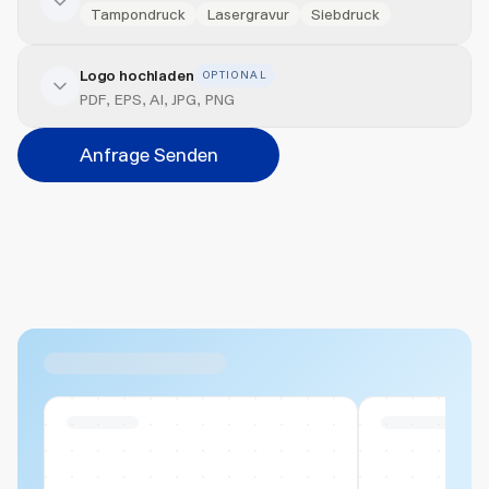
Tampondruck
Lasergravur
Siebdruck
Logo hochladen
OPTIONAL
Veredelung hinzufügen
PDF, EPS, AI, JPG, PNG
Position
Anfrage Senden
Bitte wählen...
Abbrechen
Hinzufügen
Datei hierher ziehen oder
durchsuchen
Max. 20MB pro Datei
Ähnliche Produkte
Swiss Stock
Swiss Stock