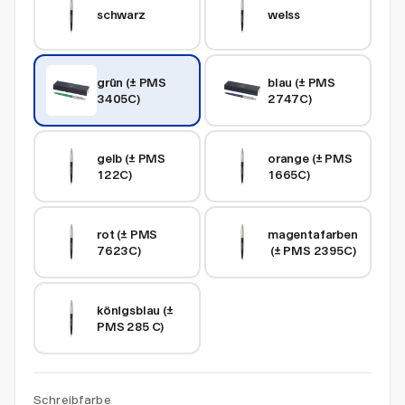
schwarz
weiss
grün (± PMS 
blau (± PMS 
3405C)
2747C)
gelb (± PMS 
orange (± PMS 
122C)
1665C)
rot (± PMS 
magentafarben
7623C)
 (± PMS 2395C)
königsblau (± 
PMS 285 C)
Schreibfarbe