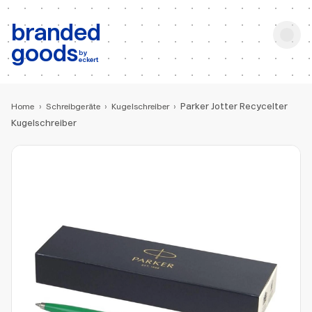
b:
Produktsuche
branded
goods
by
eckert
Parker Jotter Recycelter
Home
›
Schreibgeräte
›
Kugelschreiber
›
Kugelschreiber