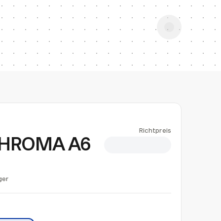
Richtpreis
 CHROMA A6
CHF 0.95
ger