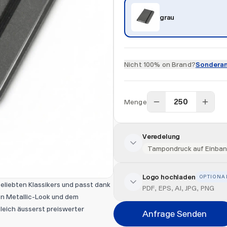
grau
Nicht 100% on Brand?
Sonderan
Menge
Veredelung
Tampondruck auf Einban
Logo hochladen
OPTIONA
Veredelung hinzufügen
liebten Klassikers und passt dank
PDF, EPS, AI, JPG, PNG
en Metallic-Look und dem
Veredelungsart
leich äusserst preiswerter
Anfrage Senden