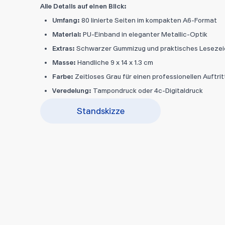
Alle Details auf einen Blick:
Umfang:
80 linierte Seiten im kompakten A6-Format
Material:
PU-Einband in eleganter Metallic-Optik
Extras:
Schwarzer Gummizug und praktisches Leseze
Masse:
Handliche 9 x 14 x 1.3 cm
Farbe:
Zeitloses Grau für einen professionellen Auftrit
Veredelung:
Tampondruck oder 4c-Digitaldruck
Standskizze