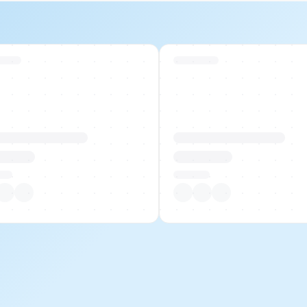
 Stock
Swiss Stock
uktname Beispiel
Produktname Beispiel
 00.00
CHF 00.00
tück
Pro Stück