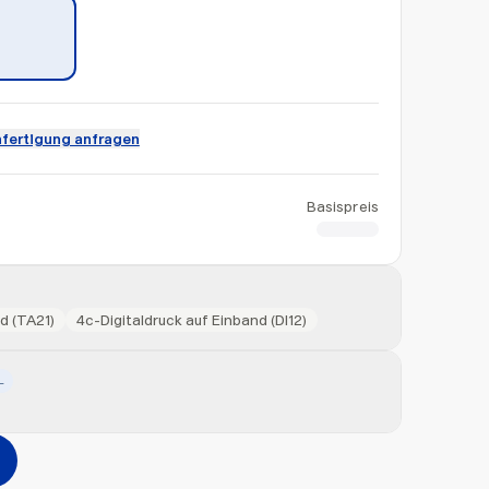
fertigung anfragen
Basispreis
CHF 0.95
d (TA21)
4c-Digitaldruck auf Einband (DI12)
L