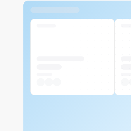
Ähnliche Produkte
Swiss Stock
Swiss
Produktname Beispiel
Prod
CHF 00.00
CHF
Pro Stück
Pro S