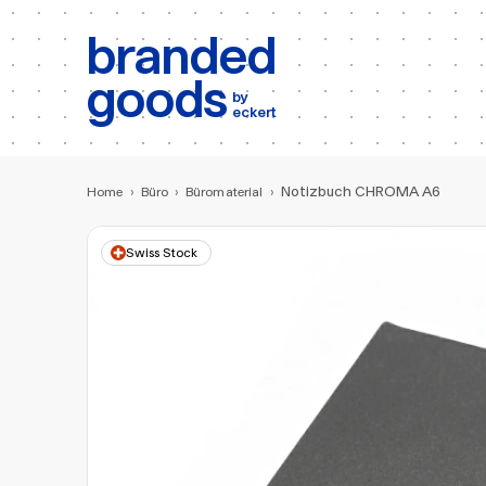
b:
Produktsuche
branded
goods
by
eckert
Notizbuch CHROMA A6
Home
›
Büro
›
Büromaterial
›
Swiss Stock