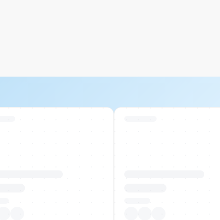
 Stock
Swiss Stock
uktname Beispiel
Produktname Beispiel
 00.00
CHF 00.00
tück
Pro Stück