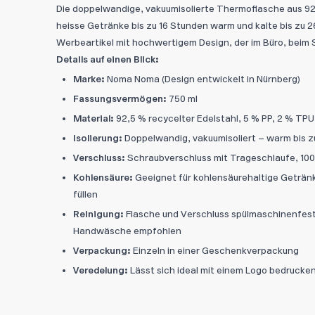
Die doppelwandige, vakuumisolierte Thermoflasche aus 92
heisse Getränke bis zu 16 Stunden warm und kalte bis zu 2
Werbeartikel mit hochwertigem Design, der im Büro, beim
Details auf einen Blick:
Marke:
Noma Noma (Design entwickelt in Nürnberg)
Fassungsvermögen:
750 ml
Material:
92,5 % recycelter Edelstahl, 5 % PP, 2 % TPU,
Isolierung:
Doppelwandig, vakuumisoliert – warm bis zu 
Verschluss:
Schraubverschluss mit Trageschlaufe, 100
Kohlensäure:
Geeignet für kohlensäurehaltige Getränk
füllen
Reinigung:
Flasche und Verschluss spülmaschinenfest
Handwäsche empfohlen
Verpackung:
Einzeln in einer Geschenkverpackung
Veredelung:
Lässt sich ideal mit einem Logo bedrucken