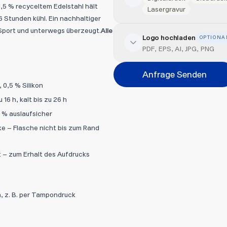
,5 % recyceltem Edelstahl hält
Lasergravur
6 Stunden kühl. Ein nachhaltiger
 Sport und unterwegs überzeugt.
Alle
Logo hochladen
OPTIONA
Veredelung hinzufügen
PDF, EPS, AI, JPG, PNG
Position
Anfrage Senden
Bitte wählen...
 0,5 % Silikon
16 h, kalt bis zu 26 h
Abbrechen
 % auslaufsicher
Datei hi
e – Flasche nicht bis zum Rand
 – zum Erhalt des Aufdrucks
, z. B. per Tampondruck