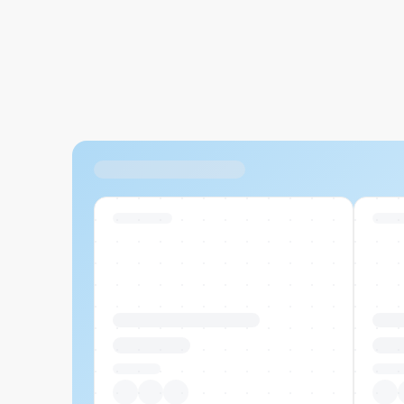
Ähnliche Produkte
Swiss Stock
Swiss
Produktname Beispiel
Prod
CHF 00.00
CHF
Pro Stück
Pro S