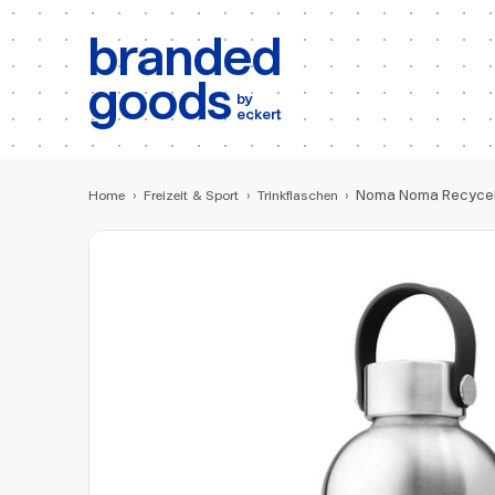
b:
Produktsuche
branded
goods
by
eckert
Noma Noma Recycel
Home
›
Freizeit & Sport
›
Trinkflaschen
›