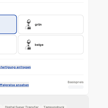
grün
beige
fertigung anfragen
Basispreis
ffelpreise ansehen
CHF 38.45
k
Digital Super Transfer
Tampondruck