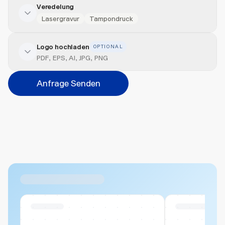
Veredelung
Lasergravur
Tampondruck
Logo hochladen
OPTIONAL
Veredelung hinzufügen
PDF, EPS, AI, JPG, PNG
Position
Anfrage Senden
Bitte wählen...
Abbrechen
Hinzufügen
Datei hierher ziehen oder
durchsuchen
Max. 20MB pro Datei
Ähnliche Produkte
Swiss Stock
Swiss Stock