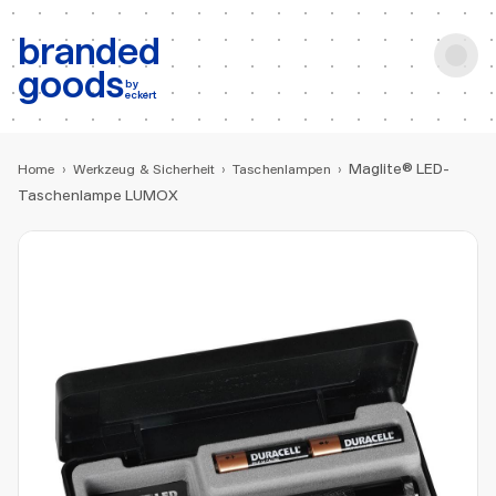
b:
Produktsuche
branded
goods
by
eckert
Maglite® LED-
Home
›
Werkzeug & Sicherheit
›
Taschenlampen
›
Taschenlampe LUMOX