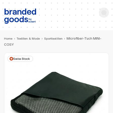
b:
Produktsuche
branded
goods
by
eckert
Microfiber-Tuch MINI-
Home
›
Textilien & Mode
›
Sporttextilien
›
COSY
Swiss Stock