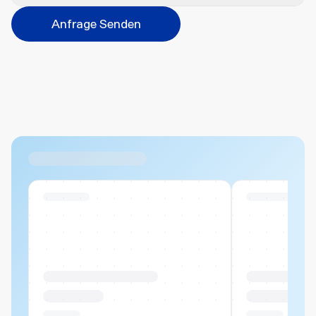
Veredelungsart
Anfrage Senden
Abbrechen
Hinzufügen
Datei hierher ziehen oder
durchsuchen
Max. 20MB pro Datei
Ähnliche Produkte
Swiss Stock
Swiss Stock
Produktname Beispiel
Produktname 
CHF 00.00
CHF 00.00
Pro Stück
Pro Stück