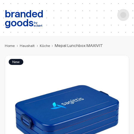
b:
Produktsuche
branded
goods
by
eckert
Mepal Lunchbox MAXIVIT
Home
›
Haushalt
›
Küche
›
New