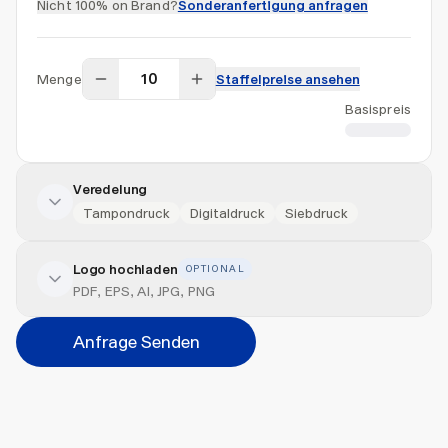
Nicht 100% on Brand?
Sonderanfertigung anfragen
Menge
Staffelpreise ansehen
Basispreis
CHF 14.60
Veredelung
Tampondruck
Digitaldruck
Siebdruck
Logo hochladen
OPTIONAL
Veredelung hinzufügen
PDF, EPS, AI, JPG, PNG
Position
Anfrage Senden
Bitte wählen...
Abbrechen
Hinzufügen
Datei hierher ziehen oder
durchsuchen