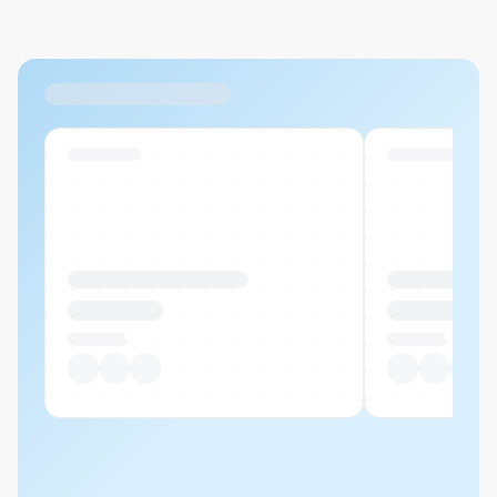
Max. 20MB pro Datei
Ähnliche Produkte
Swiss Stock
Swiss Stock
Produktname Beispiel
Produktname 
CHF 00.00
CHF 00.00
Pro Stück
Pro Stück