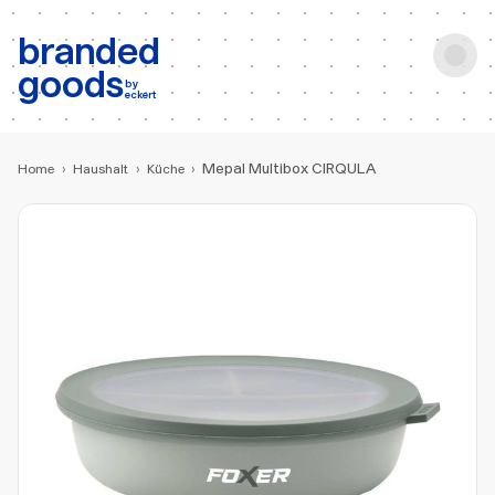
b:
Produktsuche
branded
goods
by
eckert
Mepal Multibox CIRQULA
Home
›
Haushalt
›
Küche
›