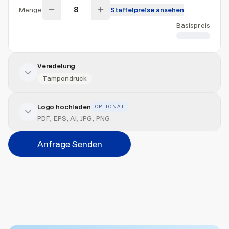
Menge
Staffelpreise ansehen
Basispreis
CHF 20.10
Veredelung
Tampondruck
Logo hochladen
OPTIONAL
Veredelung hinzufügen
PDF, EPS, AI, JPG, PNG
Position
Anfrage Senden
Bitte wählen...
Abbrechen
Hinzufügen
Datei hierher ziehen oder
durchsuchen
Max. 20MB pro Datei