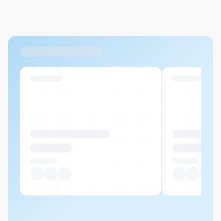
Max. 20MB pro Datei
Ähnliche Produkte
Swiss Stock
Swiss Stock
Produktname Beispiel
Produktname 
CHF 00.00
CHF 00.00
Pro Stück
Pro Stück