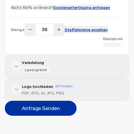
Nicht 100% on Brand?
Sonderanfertigung anfragen
Menge
Staffelpreise ansehen
Basispreis
CHF 4.76
Veredelung
Lasergravur
Logo hochladen
OPTIONAL
Veredelung hinzufügen
PDF, EPS, AI, JPG, PNG
Position
Anfrage Senden
Bitte wählen...
Abbrechen
Hinzufügen
Datei hierher ziehen oder
durchsuchen