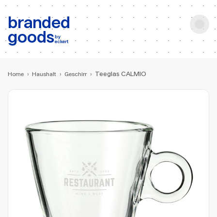
b:
Produktsuche
branded
goods
by
eckert
Teeglas CALMIO
Home
›
Haushalt
›
Geschirr
›